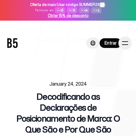
Oferta de maio
:
Usar código SUMMER26
•
--d
:
--h
:
--m
:
--s
Termina em
:
Obter 15% de desconto
Entrar
Entrar
Published on
Início
January 24, 2024
Decodificando as
Declarações de
Posicionamento de Marca: O
Para startups
Que São e Por Que São