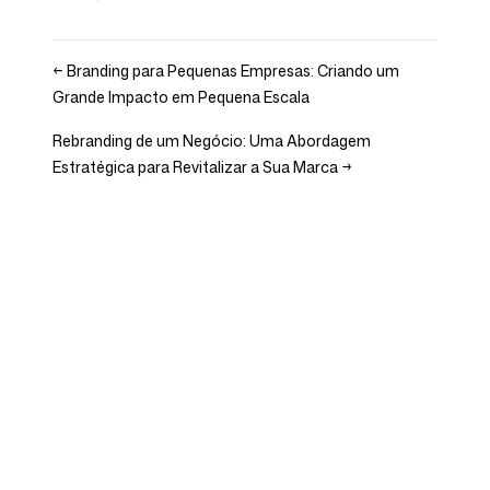
←
Branding para Pequenas Empresas: Criando um
Grande Impacto em Pequena Escala
Rebranding de um Negócio: Uma Abordagem
Estratégica para Revitalizar a Sua Marca
→
Empresa
Casos de uso
Página Inicial
Posicionamento de Marca e
Estratégia de Marketing
Preços
Estratégia de Marketing