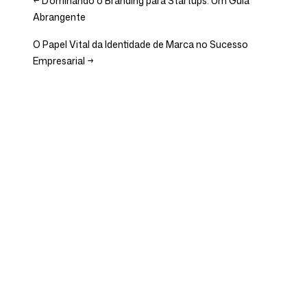
←
Dominando o Branding para Startups: Um Guia
Abrangente
O Papel Vital da Identidade de Marca no Sucesso
Empresarial
→
Empresa
Casos de uso
Página Inicial
Posicionamento de Marca e
Estratégia de Marketing
Preços
Estratégia de Marketing
Sobre Nós
Software de
Blog
Posicionamento de Marca