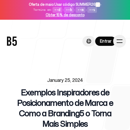
Oferta de maio
:
Usar código SUMMER26
•
--d
:
--h
:
--m
:
--s
Termina em
:
Obter 15% de desconto
Entrar
Entrar
Published on
Início
January 25, 2024
Exemplos Inspiradores de
Posicionamento de Marca e
Como a Branding5 o Torna
Para startups
Mais Simples