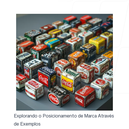
Para agências
Blog
Preços
Explorando o Posicionamento de Marca Através
Central de ajuda
de Exemplos