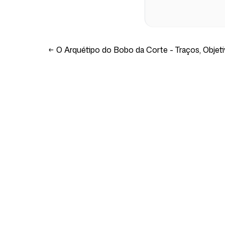
←
O Arquétipo do Bobo da Corte - Traços, Objet
Empresa
Casos de uso
Página Inicial
Posicionamento de 
Estratégia de Market
Preços
Estratégia de Market