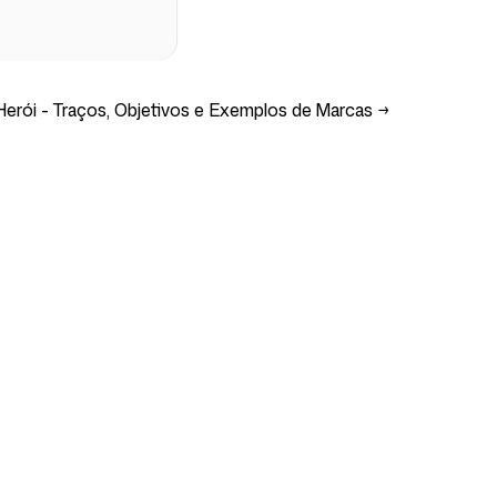
erói - Traços, Objetivos e Exemplos de Marcas
→
Suporte
s
Impressum
i
Termos