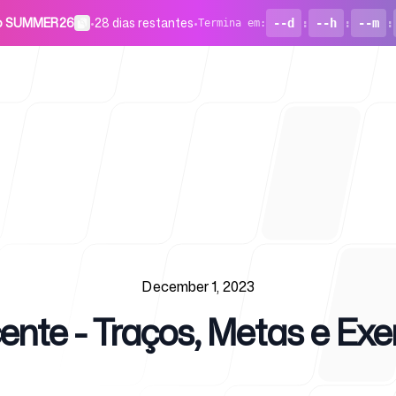
go SUMMER26
•
28 dias restantes
•
--d
:
--h
:
--m
:
Termina em
:
Para start
December 1, 2023
cente - Traços, Metas e Ex
Blog