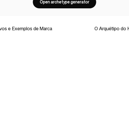
Open archetype generator
ivos e Exemplos de Marca
O Arquétipo do H
Ferramentas Gratuitas
Parceiros
Marca e
Todas as ferramentas gratuitas
Oscar Storie
ing
Análise de Concorrentes
Intellipaper.a
ing
Gratuita