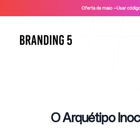
Oferta de maio
—
Usar códi
Início
Published on
O Arquétipo Ino
Para agências