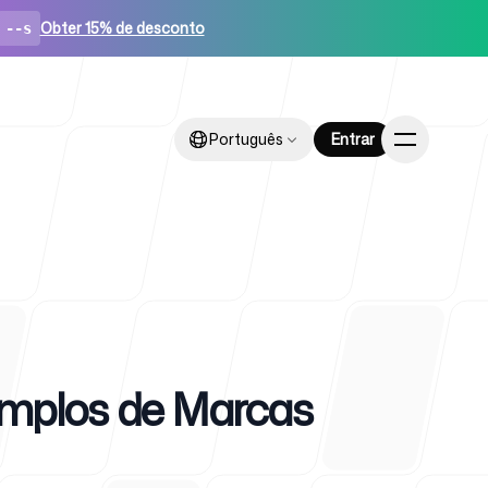
Obter 15% de desconto
--s
Português
Português
Entrar
Entrar
ups
emplos de Marcas