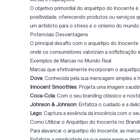
O objetivo primordial do arquétipo do Inocente é 
positividade, oferecendo produtos ou serviços 
um antídoto para o stress e o cinismo do mund
Potenciais Desvantagens
O principal desafio com o arquétipo do Inocent
onde os consumidores valorizam a sofisticação e
Exemplos de Marcas no Mundo Real
Marcas que efetivamente incorporam o arquétipo
Dove
: Conhecida pela sua mensagem simples e h
Innocent Smoothies
: Projeta uma imagem saudá
Coca-Cola
: Com o seu branding clássico e nost
Johnson & Johnson
: Enfatiza o cuidado e a del
Lego
: Captura a essência da inocência com o seu 
Como Utilizar o Arquétipo do Inocente no Brand
Para alavancar o arquétipo do Inocente, as marc
Enfatizar a simplicidade na sua mensagem e desi