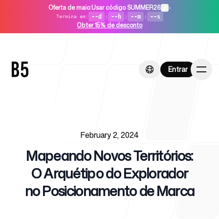
Oferta de maio
:
Usar código SUMMER26
•
--d
:
--h
:
--m
:
--s
Termina em
:
Obter 15% de desconto
Entrar
Entrar
Published on
Início
February 2, 2024
Mapeando Novos Territórios:
O Arquétipo do Explorador
no Posicionamento de Marca
Para startups