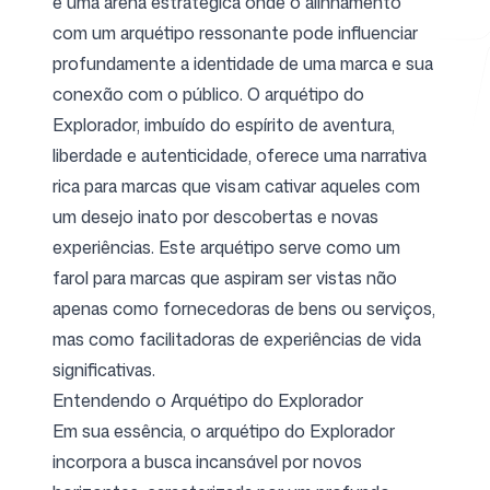
é uma arena estratégica onde o alinhamento
com um arquétipo ressonante pode influenciar
profundamente a identidade de uma marca e sua
Ferramentas Gratuitas
conexão com o público. O arquétipo do
Explorador, imbuído do espírito de aventura,
liberdade e autenticidade, oferece uma narrativa
rica para marcas que visam cativar aqueles com
FAQ
um desejo inato por descobertas e novas
experiências. Este arquétipo serve como um
farol para marcas que aspiram ser vistas não
apenas como fornecedoras de bens ou serviços,
mas como facilitadoras de experiências de vida
Contato
significativas.
Entendendo o Arquétipo do Explorador
Em sua essência, o arquétipo do Explorador
incorpora a busca incansável por novos
Entrar
Cadastrar-se