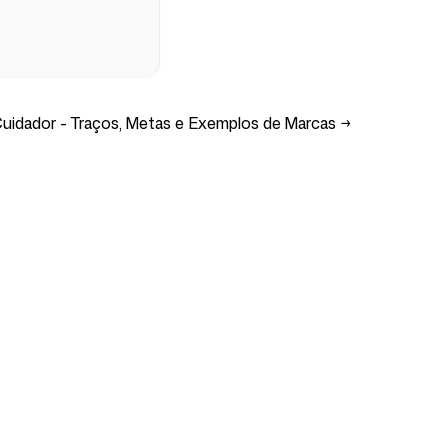
uidador - Traços, Metas e Exemplos de Marcas
→
Suporte
s
Impressum
i
Termos