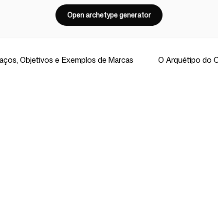
Open archetype generator
ços, Objetivos e Exemplos de Marcas
O Arquétipo do C
Ferramentas Gratuitas
Parceiros
Marca e
Todas as ferramentas gratuitas
Oscar Storie
ing
Análise de Concorrentes
Intellipaper.a