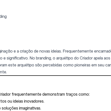
Siga-nos
ding
inação e a criação de novas ideias. Frequentemente encarnado p
o e significativo. No branding, o arquétipo do Criador apela ao
poram este arquétipo são percebidas como pioneiras em seu c
nte.
 Criador frequentemente demonstram traços como:
dutos ou ideias inovadores.
 e soluções imaginativas.