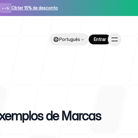
Obter 15% de desconto
--s
Português
Português
Entrar
Entrar
ups
 Exemplos de Marcas