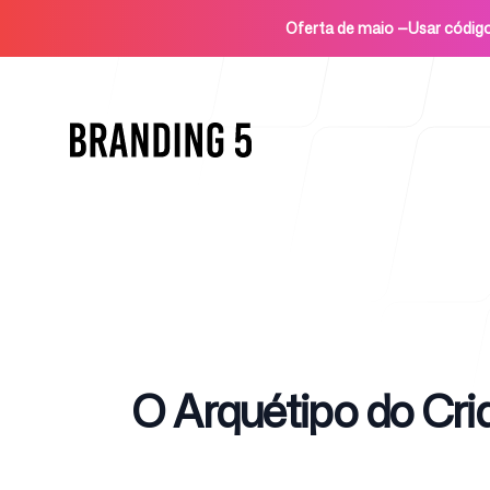
Oferta de maio
—
Usar códi
Início
Published on
O Arquétipo do Cri
Para agências