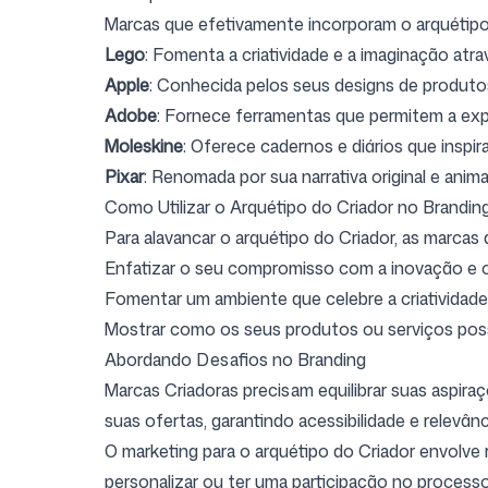
Marcas que efetivamente incorporam o arquétipo
Lego
: Fomenta a criatividade e a imaginação atr
Apple
: Conhecida pelos seus designs de produto
Adobe
: Fornece ferramentas que permitem a expre
Moleskine
: Oferece cadernos e diários que inspir
Pixar
: Renomada por sua narrativa original e anim
Como Utilizar o Arquétipo do Criador no Brandin
Para alavancar o arquétipo do Criador, as marcas
Enfatizar o seu compromisso com a inovação e o 
Fomentar um ambiente que celebre a criatividade
Mostrar como os seus produtos ou serviços possib
Abordando Desafios no Branding
Marcas Criadoras precisam equilibrar suas aspir
suas ofertas, garantindo acessibilidade e relevânc
O marketing para o arquétipo do Criador envolve 
personalizar ou ter uma participação no proces