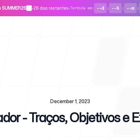
go SUMMER26
•
28 dias restantes
•
--d
:
--h
:
--m
:
Termina em
:
Para start
December 1, 2023
ador - Traços, Objetivos e
Blog