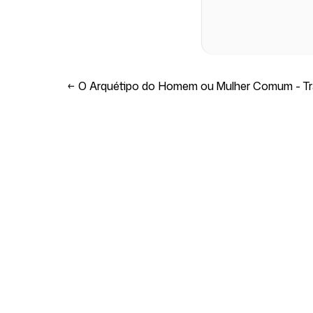
←
O Arquétipo do Homem ou Mulher Comum - Tra
Empresa
Casos de uso
Página Inicial
Posicionamento de 
Estratégia de Market
Preços