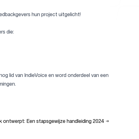
edbackgevers hun project uitgelicht!
rs die:
g nog lid van IndieVoice en word onderdeel van een
mingen.
k ontwerpt: Een stapsgewijze handleiding 2024
→