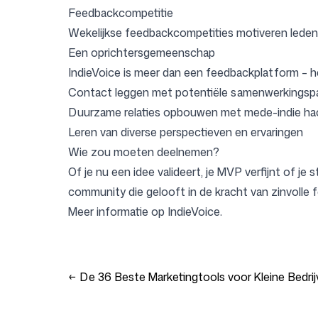
Feedbackcompetitie
Wekelijkse feedbackcompetities motiveren leden 
Inloggen
Aanmelden
Een oprichtersgemeenschap
IndieVoice is meer dan een feedbackplatform – h
Contact leggen met potentiële samenwerkingsp
Duurzame relaties opbouwen met mede-indie ha
Leren van diverse perspectieven en ervaringen
Wie zou moeten deelnemen?
Of je nu een idee valideert, je MVP verfijnt of j
community die gelooft in de kracht van zinvolle
Meer informatie op
IndieVoice
.
←
De 36 Beste Marketingtools voor Kleine Bedrij