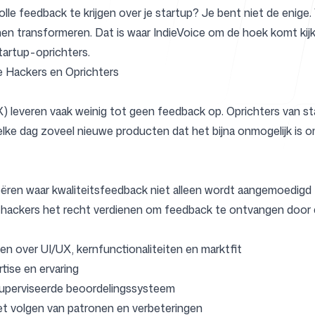
lle feedback te krijgen over je startup? Je bent niet de enige.
nen transformeren. Dat is waar IndieVoice om de hoek komt kij
tartup-oprichters.
Helpcentr
e Hackers en Oprichters
 X) leveren vaak weinig tot geen feedback op. Oprichters van st
lke dag zoveel nieuwe producten dat het bijna onmogelijk is om
FAQ
ëren waar kwaliteitsfeedback niet alleen wordt aangemoedigd –
e hackers het recht verdienen om feedback te ontvangen door 
en over UI/UX, kernfunctionaliteiten en marktfit
tise en ervaring
esuperviseerde beoordelingssysteem
et volgen van patronen en verbeteringen