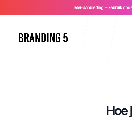
Mei-aanbieding
—
Gebruik co
Home
Published on
Hoe j
Voor agentschappen