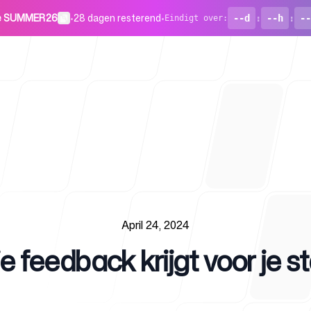
de SUMMER26
•
28 dagen resterend
•
--d
:
--h
:
--
Eindigt over
:
Voor start
April 24, 2024
e feedback krijgt voor je s
Blog