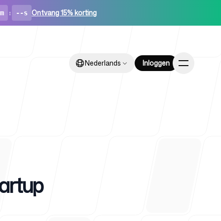
Ontvang 15% korting
m
:
--s
Nederlands
Nederlands
Inloggen
Inloggen
ups
tartup