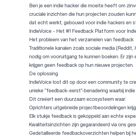
Ben je een indie hacker die moeite heeft om zinvo
cruciale inzichten die hun projecten zouden kun
dat echt werkt, gebouwd voor indie hackers en s
Prijzen
IndieVoice - Het #1 Feedback Platform voor Indi
Het probleem van het verzamelen van feedback
Traditionele kanalen zoals sociale media (Reddit,
nodig om vooruitgang te kunnen boeken. Er zijn e
krijgen geen feedback op hun nieuwe projecten.
Gratis hulpmiddelen
De oplossing
IndieVoice lost dit op door een community te cre
unieke "feedback-eerst"-benadering waarbij indi
Dit creëert een duurzaam ecosysteem waar:
Contact
Oprichters uitgebreide projectbeoordelingen krijg
Elk stukje feedback is gekoppeld aan echte exper
Kwaliteitsinzichten zijn gegarandeerd via ons g
Gedetailleerde feedbackoverzichten helpen bij h