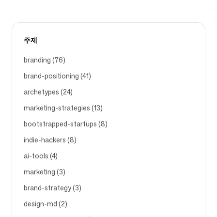
무료 도구
주제
branding (76)
brand-positioning (41)
자주 묻는 질문
archetypes (24)
marketing-strategies (13)
bootstrapped-startups (8)
indie-hackers (8)
문의하기
ai-tools (4)
marketing (3)
brand-strategy (3)
design-md (2)
로그인
회원가입