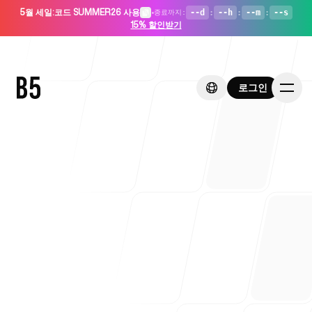
5월 세일
:
코드 SUMMER26 사용
•
--d
:
--h
:
--m
:
--s
종료까지
:
15% 할인받기
로그인
로그인
홈
스타트업용