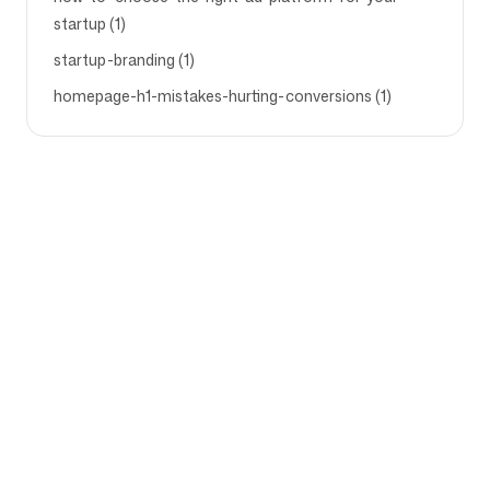
startup (1)
startup-branding (1)
homepage-h1-mistakes-hurting-conversions (1)
회사
사용 사례
홈페이지
브랜드 포지셔닝 및 마케팅 전
략
요금제
마케팅 전략
회사 소개
브랜드 포지셔닝 소프트웨어
블로그
브랜드 가이드라인