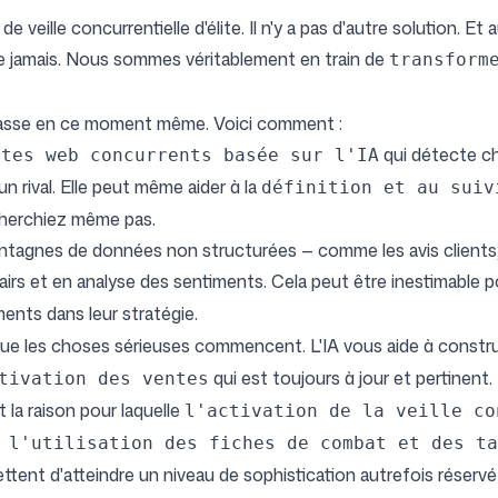
eille concurrentielle d'élite. Il n'y a pas d'autre solution. Et a
e jamais. Nous sommes véritablement en train de
transform
e passe en ce moment même. Voici comment :
qui détecte c
ites web concurrents basée sur l'IA
un rival. Elle peut même aider à la
définition et au suiv
herchiez même pas.
tagnes de données non structurées — comme les avis clients, le
airs et en analyse des sentiments. Cela peut être inestimable 
nts dans leur stratégie.
que les choses sérieuses commencent. L'IA vous aide à constru
qui est toujours à jour et pertinent
tivation des ventes
 la raison pour laquelle
l'activation de la veille co
 l'utilisation des fiches de combat et des ta
ettent d'atteindre un niveau de sophistication autrefois réser