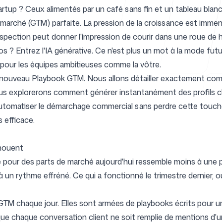
tup ? Ceux alimentés par un café sans fin et un tableau blanc 
 marché (GTM) parfaite. La pression de la croissance est immens
spection peut donner l'impression de courir dans une roue de ha
Centre d'ai
 ? Entrez l'IA générative. Ce n'est plus un mot à la mode futuri
pour les équipes ambitieuses comme la vôtre.
 nouveau Playbook GTM
. Nous allons détailler exactement com
s explorerons comment générer instantanément des profils cl
utomatiser le démarchage commercial sans perdre cette touch
FAQ
s efficace.
chouent
 pour des parts de marché aujourd'hui ressemble moins à une pa
 un rythme effréné. Ce qui a fonctionné le trimestre dernier, ou
GTM chaque jour. Elles sont armées de playbooks écrits pour
ue chaque conversation client ne soit remplie de mentions d'un