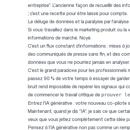
entreprise". L'ancienne façon de recueillir des 
; c'est une recette pour être laissé pour compte.
Connexion
S'inscrire
Le déluge de données et la paralysie par l'analyse
Si vous travaillez dans le marketing produit ou l
informations de marché. Noyé.
C'est un flux constant d'informations : mises à j
des communiqués de presse sans fin, et des comm
données que vous ne pourriez jamais en analyser.
C'est le grand paradoxe pour les professionnels mo
passez 90 % de votre temps à essayer de garder l
bruit rend impossible de repérer les signaux qui co
de commencer le travail critique de
prouver l
Entrez l'IA générative : votre nouveau co-pilote 
Maintenant, quand je dis "IA", je sais ce que cer
veux que vous jetiez complètement cette idée par
Pensez à l'IA générative non pas comme un remp