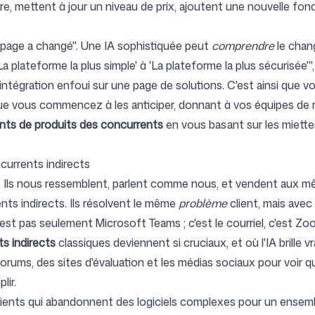
e, mettent à jour un niveau de prix, ajoutent une nouvelle fonct
te page a changé". Une IA sophistiquée peut
comprendre
le chan
'La plateforme la plus simple' à 'La plateforme la plus sécurisée
d'intégration enfoui sur une page de solutions. C'est ainsi qu
que vous commencez à les anticiper, donnant à vos équipes de 
ents de produits des concurrents
en vous basant sur les miettes
ncurrents indirects
 Ils nous ressemblent, parlent comme nous, et vendent aux m
ts indirects. Ils résolvent le même
problème
client, mais avec
est pas seulement Microsoft Teams ; c'est le courriel, c'est Zo
ts indirects
classiques deviennent si cruciaux, et où l'IA brille 
orums, des sites d'évaluation et les médias sociaux pour voir q
lir.
clients qui abandonnent des logiciels complexes pour un ensemb