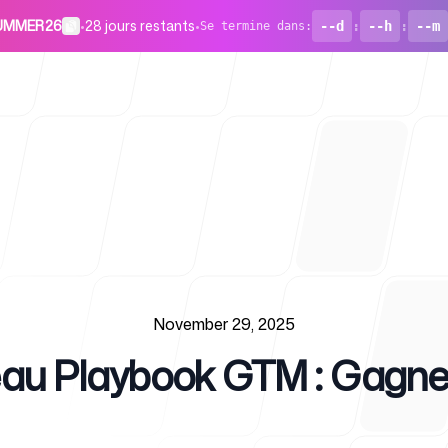
 SUMMER26
•
28 jours restants
•
--d
:
--h
:
--m
Se termine dans
:
Pour les st
November 29, 2025
au Playbook GTM : Gagner 
Blog