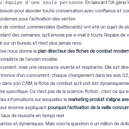
. En laissant l'IA gérer
u'équipe d'une seule personne
 besoin pour aborder toute conversation avec confiance et con
modernes pour l'activation des ventes
 de combat commerciales (battlecards) ont été un sujet de pla
ndant des semaines, qu'il envoie par e-mail à toute l'équipe de
é sur un bureau et n'est plus jamais revu.
tive nous donne le
plan directeur des fiches de combat moderne
complète de l'ancien modèle.
ocument, mais une ressource vivante et respirante. Elle est d
nnonce d'un concurrent, chaque changement dans les avis G2, ch
 dans son CRM, la fiche de combat qu'il voit est dynamiqueme
ité spécifique
. Ce n'est pas de la science-fiction ; c'est ce qu
es informations sur lesquelles le
marketing produit s'aligne av
cteur énorme expliquant
pourquoi l'activation de la veille concur
s taux de réussite en temps réel
tes et dynamiques. Mais voici la question à un million de doll