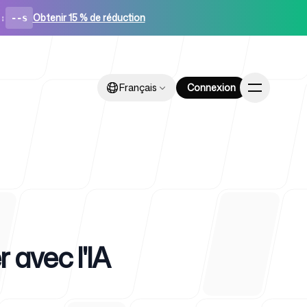
Obtenir 15 % de réduction
:
--s
Français
Français
Connexion
Connexion
artups
avec l'IA