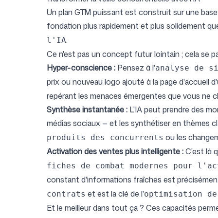
Un plan GTM puissant est construit sur une base de v
fondation plus rapidement et plus solidement qu
.
l'IA
Ce n'est pas un concept futur lointain ; cela s
Hyper-conscience :
Pensez à l'
analyse de s
prix ou nouveau logo ajouté à la page d'accueil d'
repérant les menaces émergentes que vous ne c
Synthèse instantanée :
L'IA peut prendre des mon
médias sociaux — et les synthétiser en thèmes cl
ou les changeme
produits des concurrents
Activation des ventes plus intelligente :
C'est là 
fiches de combat modernes pour l'ac
constant d'informations fraîches est précisément
et est la clé de l'
contrats
optimisation de
Et le meilleur dans tout ça ? Ces capacités perm