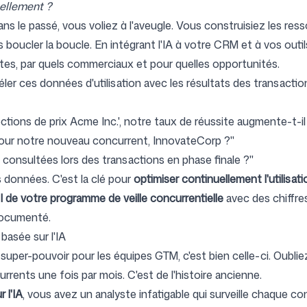
ellement ?
ans le passé, vous voliez à l'aveugle. Vous construisiez les re
 boucler la boucle. En intégrant l'IA à votre CRM et à vos outi
tes, par quels commerciaux et pour quelles opportunités.
réler ces données d'utilisation avec les résultats des transac
ctions de prix Acme Inc.', notre taux de réussite augmente-t-il
pour notre nouveau concurrent, InnovateCorp ?"
consultées lors des transactions en phase finale ?"
données. C'est la clé pour
optimiser continuellement l'utilisa
I de votre programme de veille concurrentielle
avec des chiffres
documenté.
basée sur l'IA
n super-pouvoir pour les équipes GTM, c'est bien celle-ci. Oubli
urrents une fois par mois. C'est de l'histoire ancienne.
 l'IA
, vous avez un analyste infatigable qui surveille chaque 