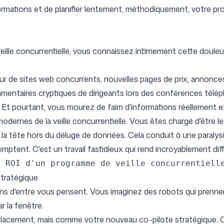
informations et de planifier lentement, méthodiquement, votre 
Suivez-nous
a veille concurrentielle, vous connaissez intimement cette doul
our de sites web concurrents, nouvelles pages de prix, annonces 
entaires cryptiques de dirigeants lors des conférences téléph
 Et pourtant, vous mourez de faim d'informations réellement ex
dernes de la veille concurrentielle. Vous êtes chargé d'être les 
a tête hors du déluge de données. Cela conduit à une paralysie
mptent. C'est un travail fastidieux qui rend incroyablement diffi
e ROI d'un programme de veille concurrentiell
stratégique
tains d'entre vous pensent. Vous imaginez des robots qui prenne
 la fenêtre.
lacement, mais comme votre nouveau co-pilote stratégique. C'