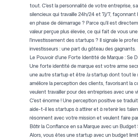
tout. C'est la personnalité de votre entreprise,
silencieux qui travaille 24h/24 et 7j/7, façonnant
Connexion
S'inscrire
en phase de démarrage ? Parce qu'il est directeme
valeur perçue plus élevée, ce qui fait de vous un
l'investissement des startups ? Il signale le profe
investisseurs : une part du gâteau des gagnants.
Le Pouvoir d'une Forte Identité de Marque : Se 
Une forte identité de marque est votre arme secr
une autre startup et être
la
startup dont tout le 
améliore la perception des clients, favorisant la co
veulent travailler pour des entreprises avec une v
C'est énorme ! Une perception positive se tradui
aide-t-il les startups à attirer et à retenir les ta
résonnent avec votre mission et veulent faire pa
Bâtir la Confiance en sa Marque avec un Budget 
Alors, vous êtes une startup avec un budget limi