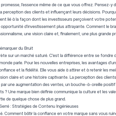
 sa promesse, l'essence même de ce que vous offrez. Pensez-y d
 la perception des clients et influençant leurs décisions. Pourqu
Suivez-nous
nt lié à la façon dont les investisseurs perçoivent votre poten
e opportunité d'investissement plus attrayante. Comment le brand
ssionnalisme, une vision claire et, finalement, une plus grande p
Démarquer du Bruit
ète sur un marché saturé. C'est la différence entre se fondre 
monde parle. Pour les nouvelles entreprises, les avantages d'u
nfiance et la fidélité. Elle vous aide à attirer et à retenir les m
ision claire et une histoire captivante. La perception des client
t par une augmentation des ventes, un bouche-à-oreille positi
lents ? Une marque bien définie communique la culture et les valeu
rtie de quelque chose de plus grand.
Serré : Stratégies de Contenu Ingénieuses
té. Comment bâtir la confiance en votre marque sans vous ruin