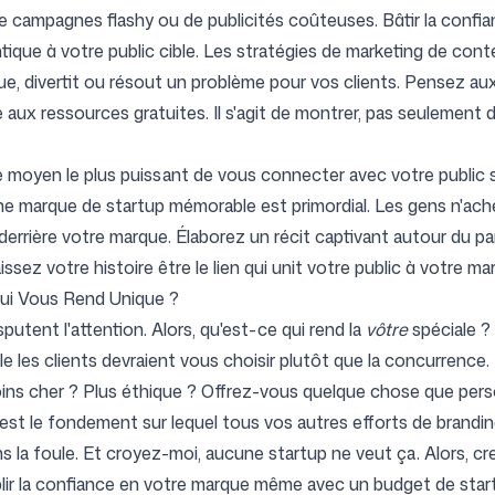
 de campagnes flashy ou de publicités coûteuses. Bâtir la conf
entique à votre public cible. Les stratégies de marketing de con
e, divertit ou résout un problème pour vos clients. Pensez aux
aux ressources gratuites. Il s'agit de montrer, pas seulement 
e moyen le plus puissant de vous connecter avec votre public su
'une marque de startup mémorable est primordial. Les gens n'ach
i" derrière votre marque. Élaborez un récit captivant autour du 
ssez votre histoire être le lien qui unit votre public à votre m
 Qui Vous Rend Unique ?
sputent l'attention. Alors, qu'est-ce qui rend la
vôtre
spéciale ? 
uelle les clients devraient vous choisir plutôt que la concurre
ins cher ? Plus éthique ? Offrez-vous quelque chose que perso
'est le fondement sur lequel tous vos autres efforts de brandi
ans la foule. Et croyez-moi, aucune startup ne veut ça. Alors, 
établir la confiance en votre marque même avec un budget de star