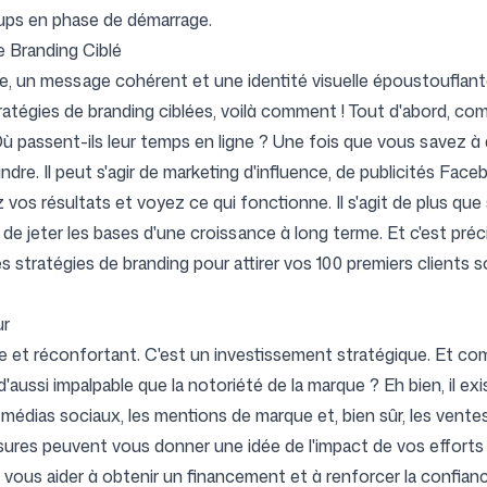
tups en phase de démarrage.
e Branding Ciblé
e, un message cohérent et une identité visuelle époustouflante
tégies de branding ciblées, voilà comment ! Tout d'abord, comp
Où passent-ils leur temps en ligne ? Une fois que vous savez à
ndre. Il peut s'agir de marketing d'influence, de publicités Fa
os résultats et voyez ce qui fonctionne. Il s'agit de plus que s
 jeter les bases d'une croissance à long terme. Et c'est préci
les stratégies de branding pour attirer vos 100 premiers clients s
ur
ile et réconfortant. C'est un investissement stratégique. Et 
aussi impalpable que la notoriété de la marque ? Eh bien, il e
es médias sociaux, les mentions de marque et, bien sûr, les ven
sures peuvent vous donner une idée de l'impact de vos efforts 
 vous aider à obtenir un financement et à renforcer la confian