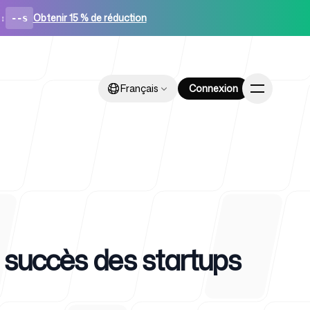
Obtenir 15 % de réduction
:
--s
Français
Français
Connexion
Connexion
artups
e succès des startups