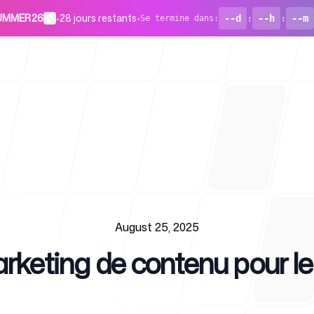
 SUMMER26
•
28 jours restants
•
--d
:
--h
:
--m
Se termine dans
:
Pour les st
August 25, 2025
rketing de contenu pour l
Blog