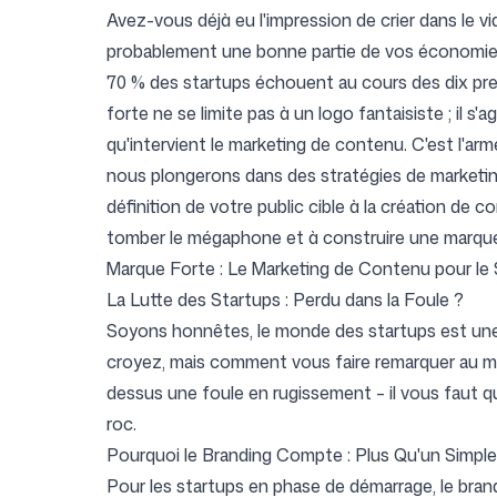
Avez-vous déjà eu l'impression de crier dans le vi
probablement une bonne partie de vos économies)
70 % des startups échouent au cours des dix pre
Tarifs
forte ne se limite pas à un logo fantaisiste ; il s
qu'intervient le marketing de contenu. C'est l'ar
nous plongerons dans des stratégies de marketi
définition de votre public cible à la création de 
tomber le mégaphone et à construire une marqu
Outils gratuits
Marque Forte : Le Marketing de Contenu pour le
La Lutte des Startups : Perdu dans la Foule ?
Soyons honnêtes, le monde des startups est une 
croyez, mais comment vous faire remarquer au mil
Contact
dessus une foule en rugissement – il vous faut q
roc.
Pourquoi le Branding Compte : Plus Qu'un Simpl
Pour les startups en phase de démarrage, le brand