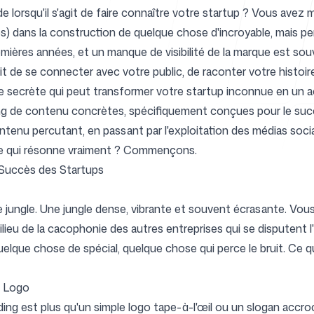
de lorsqu'il s'agit de faire connaître votre startup ? Vous avez
 dans la construction de quelque chose d'incroyable, mais pe
mières années, et un manque de visibilité de la marque est so
Centre d'ai
'agit de se connecter avec votre public, de raconter votre histoir
me secrète qui peut transformer votre startup inconnue en un act
ng de contenu concrètes, spécifiquement conçues pour le succ
contenu percutant, en passant par l'exploitation des médias soci
e qui résonne vraiment ? Commençons.
FAQ
 Succès des Startups
jungle. Une jungle dense, vibrante et souvent écrasante. Vous 
ieu de la cacophonie des autres entreprises qui se disputent l
uelque chose de spécial, quelque chose qui perce le bruit. Ce
e Logo
ing est plus qu'un simple logo tape-à-l'œil ou un slogan accroc