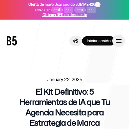
Oferta de mayo
:
Usar código SUMMER26
•
--d
:
--h
:
--m
:
--s
Termina en
:
Obtener 15% de descuento
Iniciar sesión
Iniciar sesión
Published on
Inicio
January 22, 2025
El Kit Definitivo: 5
Herramientas de IA que Tu
Agencia Necesita para
Para startups
Estrategia de Marca