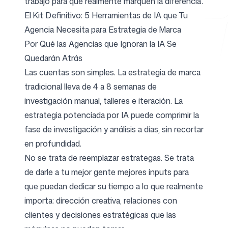
trabajo para que realmente marquen la diferencia.
El Kit Definitivo: 5 Herramientas de IA que Tu
Agencia Necesita para Estrategia de Marca
Herramientas gratuitas
Por Qué las Agencias que Ignoran la IA Se
Quedarán Atrás
Las cuentas son simples. La estrategia de marca
tradicional lleva de 4 a 8 semanas de
FAQ
investigación manual, talleres e iteración. La
estrategia potenciada por IA puede comprimir la
fase de investigación y análisis a días, sin recortar
en profundidad.
No se trata de reemplazar estrategas. Se trata
Contacto
de darle a tu mejor gente mejores inputs para
que puedan dedicar su tiempo a lo que realmente
importa: dirección creativa, relaciones con
clientes y decisiones estratégicas que las
Iniciar sesión
Regístrate