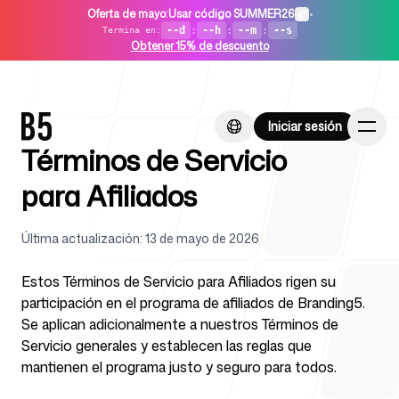
Oferta de mayo
:
Usar código SUMMER26
•
--d
:
--h
:
--m
:
--s
Termina en
:
Obtener 15% de descuento
Iniciar sesión
Iniciar sesión
Términos de Servicio
para Afiliados
Última actualización
:
13 de mayo de 2026
Inicio
Estos Términos de Servicio para Afiliados rigen su
participación en el programa de afiliados de Branding5.
Se aplican adicionalmente a nuestros Términos de
Servicio generales y establecen las reglas que
Para startups
mantienen el programa justo y seguro para todos.