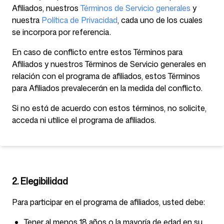
Afiliados, nuestros
Términos de Servicio generales
y
nuestra
Política de Privacidad
, cada uno de los cuales
se incorpora por referencia.
Herramientas gratuitas
En caso de conflicto entre estos Términos para
Afiliados y nuestros Términos de Servicio generales en
relación con el programa de afiliados, estos Términos
para Afiliados prevalecerán en la medida del conflicto.
FAQ
Si no está de acuerdo con estos términos, no solicite,
acceda ni utilice el programa de afiliados.
Contacto
2. Elegibilidad
Para participar en el programa de afiliados, usted debe:
Iniciar sesión
Regístrate
Tener al menos 18 años o la mayoría de edad en su