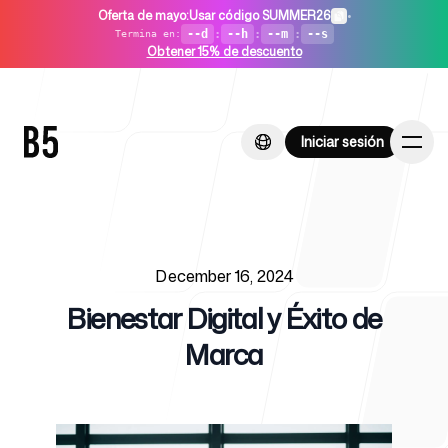
Oferta de mayo
:
Usar código SUMMER26
•
--d
:
--h
:
--m
:
--s
Termina en
:
Obtener 15% de descuento
Iniciar sesión
Iniciar sesión
Published on
Inicio
December 16, 2024
Bienestar Digital y Éxito de
Marca
Para startups