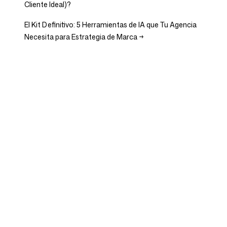
Cliente Ideal)?
El Kit Definitivo: 5 Herramientas de IA que Tu Agencia
Necesita para Estrategia de Marca
→
Empresa
Casos de uso
Inicio
Posicionamiento de marca
y estrategia de marketing
Precios
Estrategia de marketing
Sobre nosotros
Software de
Blog
Posicionamiento de Marca