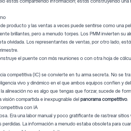
solo estás compartiendo información; estás construyendo una m
rno
de producto y las ventas a veces puede sentirse como una pelí
lmente brillantes, pero a menudo torpes. Los PMM invierten su a
a olvidada. Los representantes de ventas, por otro lado, está
rimestre.
nstruye el puente con más reuniones o con otra hoja de cálc
a competitiva (IC) se convierte en tu arma secreta. No se tra
nteligencia vivo y dinámico en el que ambos equipos confíen 
a alineación no es algo que tengas que forzar, sucede de forma
una visión compartida e inexpugnable del
panorama competitivo
.
Competitiva con IA
osa. Era una labor manual y poco gratificante de rastrear sitios
s perdidas. La información a menudo estaba obsoleta para cuan