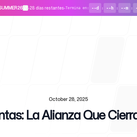
o SUMMER26
•
28 días restantes
•
--d
:
--h
:
--m
:
Termina en
:
Para start
October 28, 2025
tas: La Alianza Que Cierr
Blog