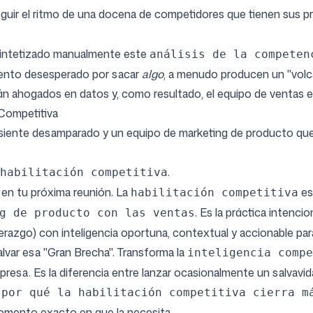
eguir el ritmo de una docena de competidores que tienen sus 
sintetizado manualmente este
análisis de la competen
tento desesperado por sacar
algo
, a menudo producen un "volc
án ahogados en datos y, como resultado, el equipo de ventas e
 Competitiva
iente desamparado y un equipo de marketing de producto que 
.
habilitación competitiva
r en tu próxima reunión. La
es
habilitación competitiva
. Es la práctica intenci
g de producto con las ventas
liderazgo) con inteligencia oportuna, contextual y accionable p
lvar esa "Gran Brecha". Transforma la
inteligencia compe
resa. Es la diferencia entre lanzar ocasionalmente un salvavid
n
por qué la habilitación competitiva cierra m
omento exacto en que la necesita.