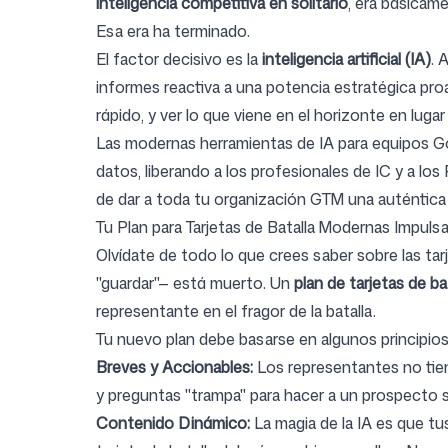
inteligencia competitiva en solitario
, era básicam
Esa era ha terminado.
El factor decisivo es la
inteligencia artificial (IA)
. 
informes reactiva a una potencia estratégica pro
rápido, y ver lo que viene en el horizonte en luga
Las modernas
herramientas de IA para equipos 
datos, liberando a los profesionales de IC y a lo
de dar a toda tu organización GTM una auténtica 
Tu Plan para Tarjetas de Batalla Modernas Impuls
Olvídate de todo lo que crees saber sobre las t
"guardar"— está muerto. Un
plan de tarjetas de b
representante en el fragor de la batalla.
Tu nuevo plan debe basarse en algunos principio
Breves y Accionables:
Los representantes no tien
y preguntas "trampa" para hacer a un prospecto 
Contenido Dinámico:
La magia de la IA es que tu