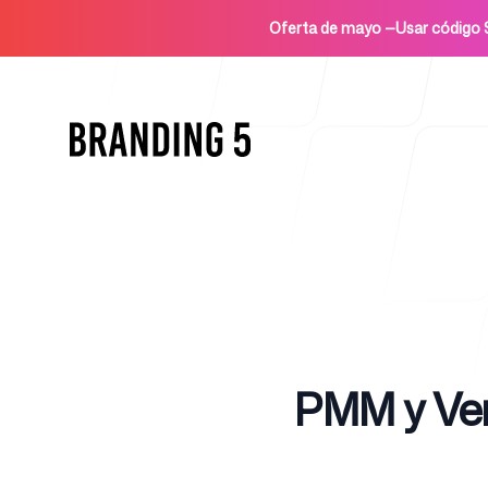
Oferta de mayo
—
Usar códig
Inicio
Published on
PMM y Ven
Para agencias