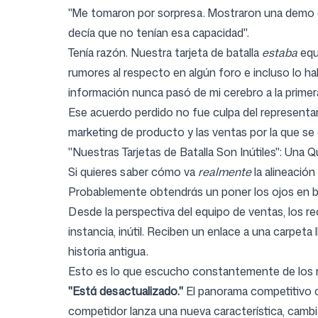
"Me tomaron por sorpresa. Mostraron una demo de
decía que no tenían esa capacidad".
Iniciar sesión
Regístrate
Tenía razón. Nuestra tarjeta de batalla
estaba
equ
rumores al respecto en algún foro e incluso lo hab
información nunca pasó de mi cerebro a la primera
Ese acuerdo perdido no fue culpa del representan
marketing de producto y las ventas por la que se 
"Nuestras Tarjetas de Batalla Son Inútiles": Un
Si quieres saber cómo va
realmente
la alineación
Probablemente obtendrás un poner los ojos en bl
Desde la perspectiva del equipo de ventas, los 
instancia, inútil. Reciben un enlace a una carpet
historia antigua.
Esto es lo que escucho constantemente de los 
"Está desactualizado."
El panorama competitivo ca
competidor lanza una nueva característica, cambia 