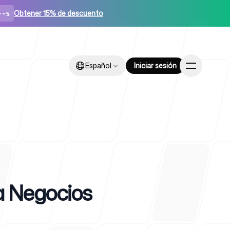
Obtener 15% de descuento
--s
Español
Español
Iniciar sesión
Iniciar sesión
ups
a Negocios