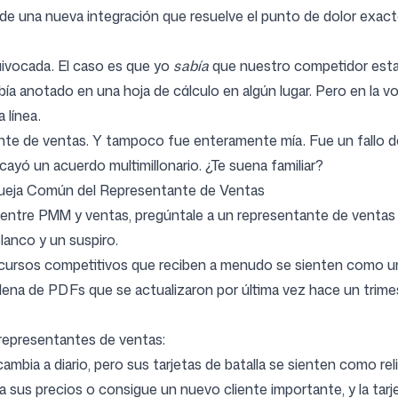
 una nueva integración que resuelve el punto de dolor exacto
Síguenos
ivocada. El caso es que yo
sabía
que nuestro competidor estab
ía anotado en una hoja de cálculo en algún lugar. Pero en la vo
 línea.
te de ventas. Y tampoco fue enteramente mía. Fue un fallo del
cayó un acuerdo multimillonario. ¿Te suena familiar?
a Queja Común del Representante de Ventas
 entre PMM y ventas, pregúntale a un representante de ventas s
anco y un suspiro.
recursos competitivos que reciben a menudo se sienten como un
a llena de PDFs que se actualizaron por última vez hace un trim
representantes de ventas:
mbia a diario, pero sus tarjetas de batalla se sienten como rel
sus precios o consigue un nuevo cliente importante, y la tarjeta