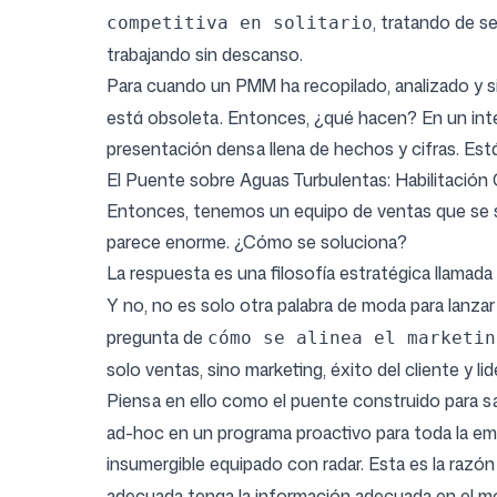
, tratando de s
competitiva en solitario
trabajando sin descanso.
Para cuando un PMM ha recopilado, analizado y 
está obsoleta. Entonces, ¿qué hacen? En un in
presentación densa llena de hechos y cifras. Est
El Puente sobre Aguas Turbulentas: Habilitación
Entonces, tenemos un equipo de ventas que se s
parece enorme. ¿Cómo se soluciona?
La respuesta es una filosofía estratégica llamada
Y no, no es solo otra palabra de moda para lanza
pregunta de
cómo se alinea el marketin
solo ventas, sino marketing, éxito del cliente y 
Piensa en ello como el puente construido para sa
ad-hoc en un programa proactivo para toda la emp
insumergible equipado con radar. Esta es la razó
adecuada tenga la información adecuada en el m