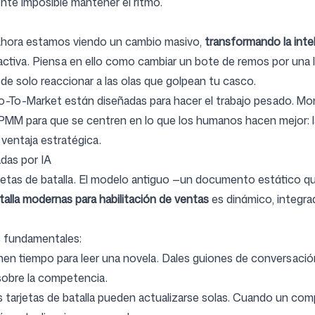
ente imposible mantener el ritmo.
Ahora estamos viendo un cambio masivo,
transformando la inte
activa. Piensa en ello como cambiar un bote de remos por una 
r de solo reaccionar a las olas que golpean tu casco.
Go-To-Market
están diseñadas para hacer el trabajo pesado. Mon
s PMM para que se centren en lo que los humanos hacen mejor: la
ventaja estratégica.
adas por IA
arjetas de batalla. El modelo antiguo —un documento estático
atalla modernas para habilitación de ventas
es dinámico, integrad
s fundamentales:
en tiempo para leer una novela. Dales guiones de conversación
sobre la competencia.
s tarjetas de batalla pueden actualizarse solas. Cuando un co