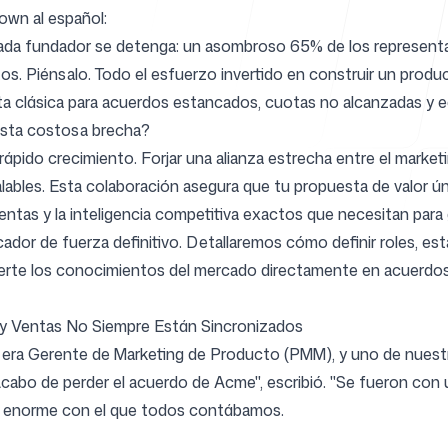
own al español:
 cada fundador se detenga: un asombroso 65% de los represen
os. Piénsalo. Todo el esfuerzo invertido en construir un prod
Centro de 
ta clásica para acuerdos estancados, cuotas no alcanzadas y equ
 esta costosa brecha?
rápido crecimiento. Forjar una alianza estrecha entre el market
lables. Esta colaboración asegura que tu propuesta de valor ún
entas y la inteligencia competitiva exactos que necesitan para
FAQ
ador de fuerza definitivo. Detallaremos cómo definir roles, es
vierte los conocimientos del mercado directamente en acuerdos
 y Ventas No Siempre Están Sincronizados
o era Gerente de Marketing de Producto (PMM), y uno de nues
cabo de perder el acuerdo de Acme", escribió. "Se fueron con 
do enorme con el que todos contábamos.