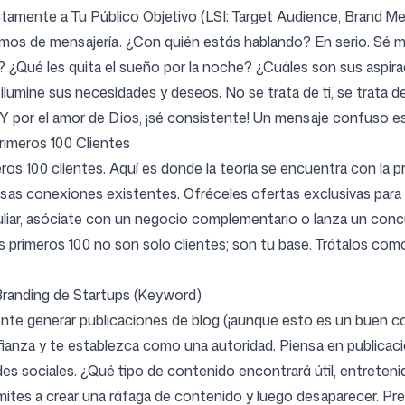
tamente a Tu Público Objetivo (LSI: Target Audience, Brand M
emos de mensajería. ¿Con quién estás hablando? En serio. Sé mu
? ¿Qué les quita el sueño por la noche? ¿Cuáles son sus aspi
ilumine sus necesidades y deseos. No se trata de ti, se trata d
 Y por el amor de Dios, ¡sé consistente! Un mensaje confuso e
rimeros 100 Clientes
ros 100 clientes. Aquí es donde la teoría se encuentra con la p
esas conexiones existentes. Ofréceles ofertas exclusivas para l
eculiar, asóciate con un negocio complementario o lanza un con
 primeros 100 no son solo clientes; son tu base. Trátalos com
Branding de Startups (Keyword)
te generar publicaciones de blog (¡aunque esto es un buen co
ianza y te establezca como una autoridad. Piensa en publicacion
es sociales. ¿Qué tipo de contenido encontrará útil, entreteni
limites a crear una ráfaga de contenido y luego desaparecer. Pr