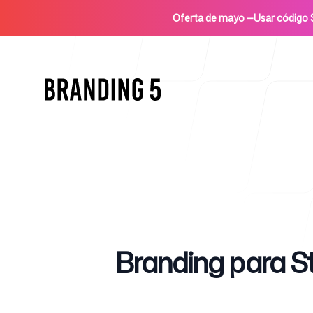
Oferta de mayo
—
Usar códig
Inicio
Published on
Branding para St
Para agencias