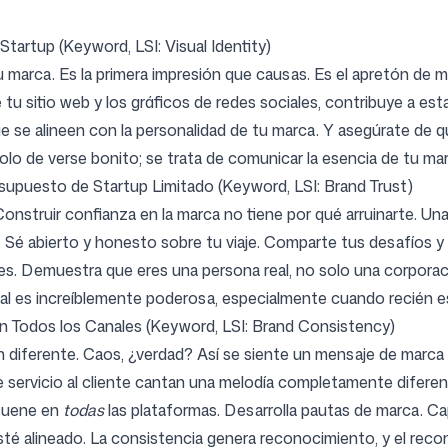
 Startup (Keyword, LSI: Visual Identity)
u marca. Es la primera impresión que causas. Es el apretón de ma
 tu sitio web y los gráficos de redes sociales, contribuye a esta
ue se alineen con la personalidad de tu marca. Y asegúrate de q
 solo de verse bonito; se trata de comunicar la esencia de tu ma
upuesto de Startup Limitado (Keyword, LSI: Brand Trust)
onstruir confianza en la marca no tiene por qué arruinarte. Una
. Sé abierto y honesto sobre tu viaje. Comparte tus desafíos y
s. Demuestra que eres una persona real, no solo una corporaci
cial es increíblemente poderosa, especialmente cuando recién
 Todos los Canales (Keyword, LSI: Brand Consistency)
diferente. Caos, ¿verdad? Así se siente un mensaje de marca i
e servicio al cliente cantan una melodía completamente diferen
esuene en
todas
las plataformas. Desarrolla pautas de marca. Ca
esté alineado. La consistencia genera reconocimiento, y el r