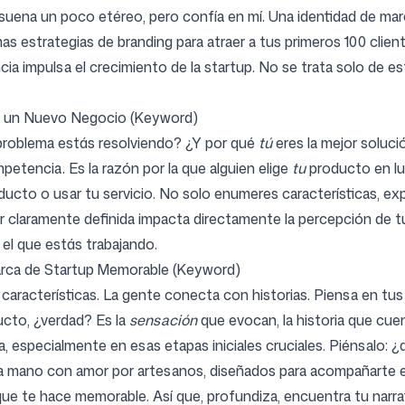
 suena un poco etéreo, pero confía en mí. Una identidad de ma
mas estrategias de branding para atraer a tus primeros 100 cli
ancia impulsa el crecimiento de la startup. No se trata solo de e
ra un Nuevo Negocio (Keyword)
é problema estás resolviendo? ¿Y por qué
tú
eres la mejor soluci
petencia. Es la razón por la que alguien elige
tu
producto en lug
oducto o usar tu servicio. No solo enumeres características, exp
 claramente definida impacta directamente la percepción de tu c
el que estás trabajando.
 Marca de Startup Memorable (Keyword)
características. La gente conecta con historias. Piensa en tus
cto, ¿verdad? Es la
sensación
que evocan, la historia que cuent
a, especialmente en esas etapas iniciales cruciales. Piénsalo
a mano con amor por artesanos, diseñados para acompañarte e
 que te hace memorable. Así que, profundiza, encuentra tu narra