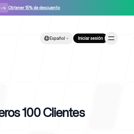
Obtener 15% de descuento
--s
Español
Español
Iniciar sesión
Iniciar sesión
ups
eros 100 Clientes