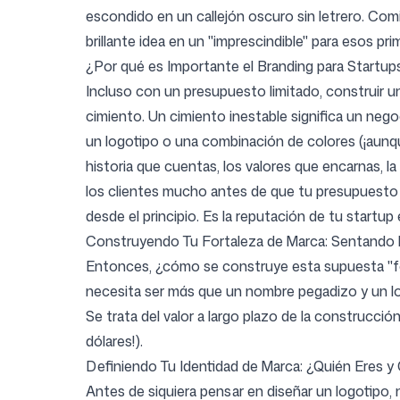
escondido en un callejón oscuro sin letrero. Comi
brillante idea en un "imprescindible" para esos p
Iniciar sesión
Regístrate
¿Por qué es Importante el Branding para Startups
Incluso con un presupuesto limitado, construir un
cimiento. Un cimiento inestable significa un nego
un logotipo o una combinación de colores (¡aunqu
historia que cuentas, los valores que encarnas, l
los clientes mucho antes de que tu presupuesto 
desde el principio. Es la reputación de tu startup
Construyendo Tu Fortaleza de Marca: Sentando l
Entonces, ¿cómo se construye esta supuesta "forta
necesita ser más que un nombre pegadizo y un log
Se trata del valor a largo plazo de la construcció
dólares!).
Definiendo Tu Identidad de Marca: ¿Quién Eres y 
Antes de siquiera pensar en diseñar un logotipo,