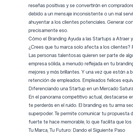
reseñas positivas y se convertirán en compradore
debido a un mensaje inconsistente o un mal servi
ahuyentar a los clientes potenciales. Generar conf
precisamente eso.
Cómo el Branding Ayuda a las Startups a Atraer 
¿Crees que tu marca solo afecta a los clientes? P
Las personas talentosas quieren ser parte de alg
empresa sólida, a menudo reflejada en tu brandin
mejores y más brillantes. Y una vez que están a 
retención de empleados. Empleados felices equiva
Diferenciando una Startup en un Mercado Saturad
En el panorama competitivo actual, destacarse ent
te perderás en el ruido. El branding es tu arma 
superpoder. Te permite comunicar tu propuesta de
fuerte te hace memorable, lo que facilita que los c
Tu Marca, Tu Futuro: Dando el Siguiente Paso