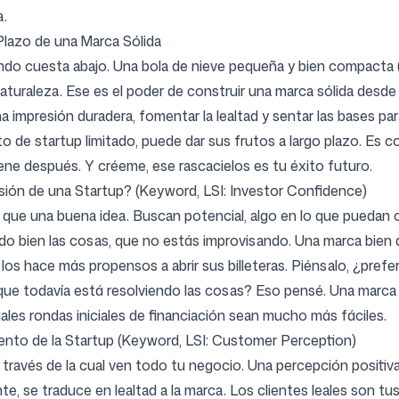
a.
lazo de una Marca Sólida
ndo cuesta abajo. Una bola de nieve pequeña y bien compacta 
aturaleza. Ese es el poder de construir una marca sólida desde e
a impresión duradera, fomentar la lealtad y sentar las bases par
 de startup limitado, puede dar sus frutos a largo plazo. Es c
iene después. Y créeme, ese rascacielos es tu éxito futuro.
rsión de una Startup? (Keyword, LSI: Investor Confidence)
 que una buena idea. Buscan potencial, algo en lo que puedan c
ado bien las cosas, que no estás improvisando. Una marca bien
 los hace más propensos a abrir sus billeteras. Piénsalo, ¿prefer
que todavía está resolviendo las cosas? Eso pensé. Una marca 
ales rondas iniciales de financiación sean mucho más fáciles.
iento de la Startup (Keyword, LSI: Customer Perception)
 a través de la cual ven todo tu negocio. Una percepción positiv
te, se traduce en lealtad a la marca. Los clientes leales son t