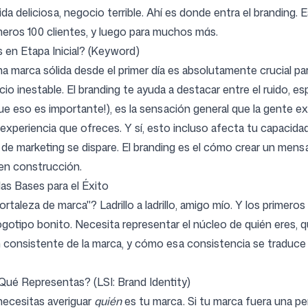
da deliciosa, negocio terrible. Ahí es donde entra el branding. 
rimeros 100 clientes, y luego para muchos más.
Síguenos
 en Etapa Inicial? (Keyword)
a marca sólida desde el primer día es absolutamente crucial par
cio inestable. El branding te ayuda a destacar entre el ruido,
e eso es importante!), es la sensación general que la gente ex
a experiencia que ofreces. Y sí, esto incluso afecta tu capacida
de marketing se dispare. El branding es el cómo crear un mens
 en construcción.
as Bases para el Éxito
leza de marca"? Ladrillo a ladrillo, amigo mío. Y los primeros 
otipo bonito. Necesita representar el núcleo de quién eres, qu
n consistente de la marca, y cómo esa consistencia se traduce en
Qué Representas? (LSI: Brand Identity)
 necesitas averiguar
quién
es tu marca. Si tu marca fuera una p