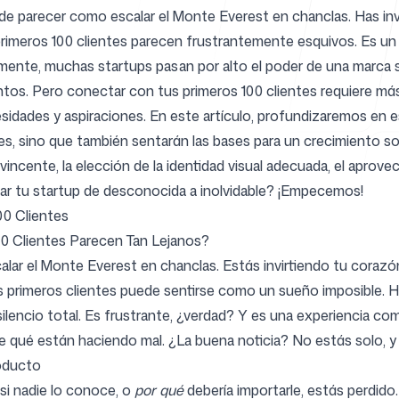
ede parecer como escalar el Monte Everest en chanclas. Has in
rimeros 100 clientes parecen frustrantemente esquivos. Es un 
ente, muchas startups pasan por alto el poder de una marca sól
Centro de 
ientos. Pero conectar con tus primeros 100 clientes requiere m
idades y aspiraciones. En este artículo, profundizaremos en e
s, sino que también sentarán las bases para un crecimiento sos
vincente, la elección de la identidad visual adecuada, el aprov
mar tu startup de desconocida a inolvidable? ¡Empecemos!
FAQ
00 Clientes
00 Clientes Parecen Tan Lejanos?
alar el Monte Everest en chanclas. Estás invirtiendo tu corazó
sos primeros clientes puede sentirse como un sueño imposible. H
 silencio total. Es frustrante, ¿verdad? Y es una experiencia
e qué están haciendo mal. ¿La buena noticia? No estás solo, y 
roducto
si nadie lo conoce, o
por qué
debería importarle, estás perdido.