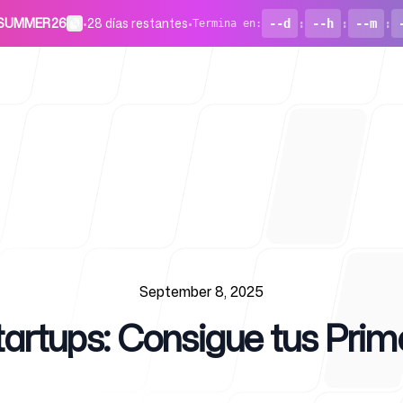
o SUMMER26
•
28 días restantes
•
--d
:
--h
:
--m
:
Termina en
:
Para start
September 8, 2025
artups: Consigue tus Prim
Blog