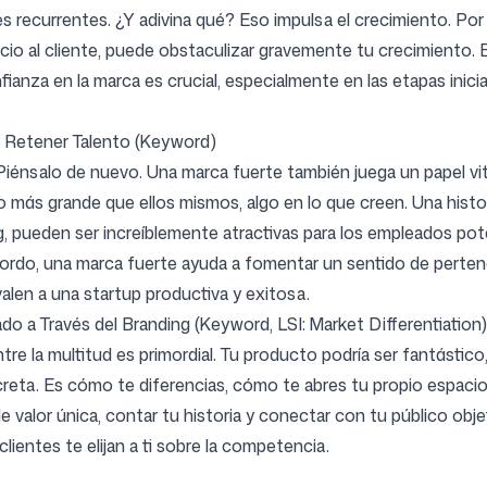
s recurrentes. ¿Y adivina qué? Eso impulsa el crecimiento. Por
cio al cliente, puede obstaculizar gravemente tu crecimiento. 
ianza en la marca es crucial, especialmente en las etapas inicia
y Retener Talento (Keyword)
iénsalo de nuevo. Una marca fuerte también juega un papel vita
o más grande que ellos mismos, algo en lo que creen. Una histo
g, pueden ser increíblemente atractivas para los empleados pot
bordo, una marca fuerte ayuda a fomentar un sentido de pertene
len a una startup productiva y exitosa.
o a Través del Branding (Keyword, LSI: Market Differentiation)
re la multitud es primordial. Tu producto podría ser fantástico
secreta. Es cómo te diferencias, cómo te abres tu propio espac
 valor única, contar tu historia y conectar con tu público obj
lientes te elijan a ti sobre la competencia.