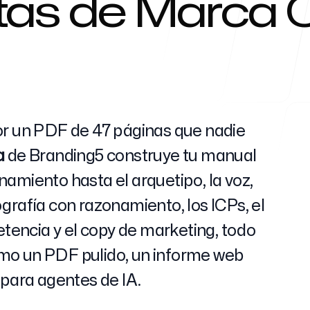
tas de Marca 
Centro de 
or un PDF de 47 páginas que nadie
a
de Branding5 construye tu manual
FAQ
amiento hasta el arquetipo, la voz,
pografía con razonamiento, los ICPs, el
etencia y el copy de marketing, todo
mo un PDF pulido, un informe web
 para agentes de IA.