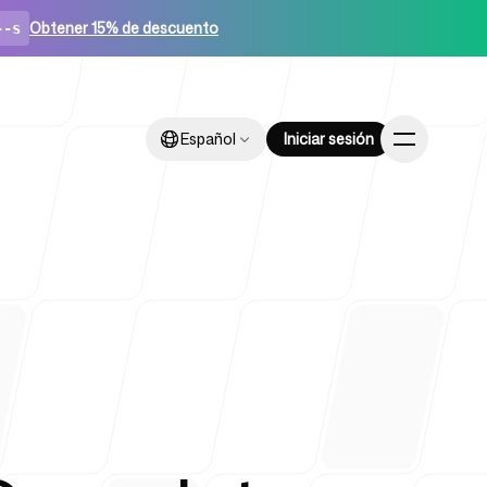
Obtener 15% de descuento
--s
Español
Español
Iniciar sesión
Iniciar sesión
ups