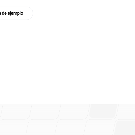
a de ejemplo
Síguenos
les del marketing y