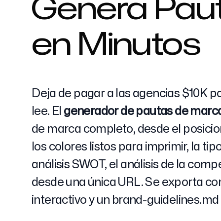
Genera Pau
en Minutos
Precios
Deja de pagar a las agencias $10K p
lee. El
generador de pautas de marc
Herramientas gratuitas
de marca completo, desde el posicion
los colores listos para imprimir, la ti
análisis SWOT, el análisis de la comp
Contacto
desde una única URL. Se exporta co
interactivo y un brand-guidelines.md