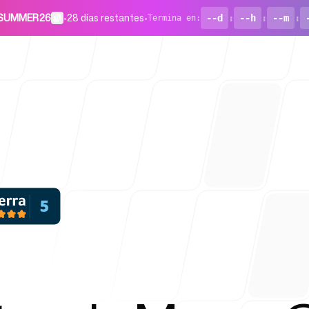
o SUMMER26
•
28 días restantes
•
--d
:
--h
:
--m
:
Termina en
:
Para start
Blog