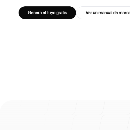
Genera el tuyo gratis
Ver un manual de marc
Iniciar sesión
Regístrate
4k
+
usado por 4032+ fundadores, profesiona
agencias