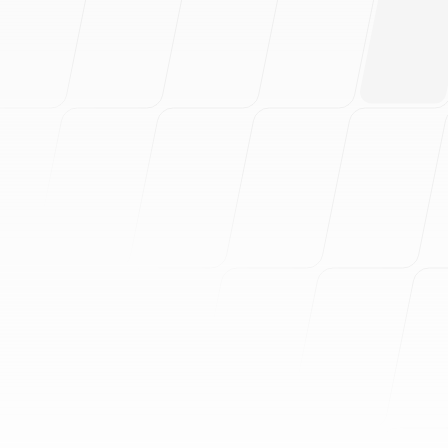
Un documento compl
encia
minutos, no en trime