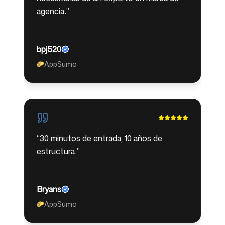
agencia.
”
bpj520
AppSumo
🌮
“
30 minutos de entrada, 10 años de
estructura.
”
Bryans
AppSumo
🌮