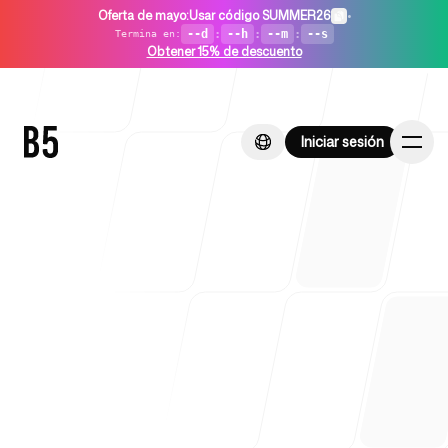
Oferta de mayo
:
Usar código SUMMER26
•
--d
:
--h
:
--m
:
--s
Termina en
:
Obtener 15% de descuento
Iniciar sesión
Iniciar sesión
Inicio
Para startups