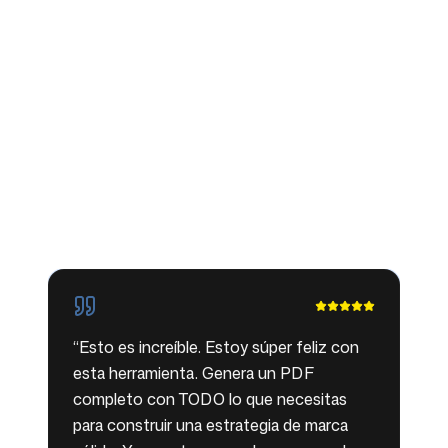
emocionado y muy agradecido por
Branding 5.
”
Síguenos
AppSumo Customer
🌮
🌮
🌮
🌮
🌮
Verified purchaser · AppSumo
“
Esto es increíble. Estoy súper feliz con
esta herramienta. Genera un PDF
completo con TODO lo que necesitas
para construir una estrategia de marca