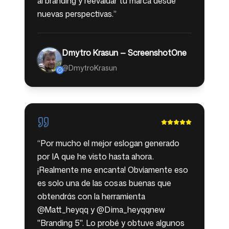
al branding y reevaluar tu marca desde
nuevas perspectivas.
”
Dmytro Krasun — ScreenshotOne
@DmytroKrasun
“
Por mucho el mejor eslogan generado
por IA que he visto hasta ahora.
¡Realmente me encanta! Obviamente eso
es solo una de las cosas buenas que
obtendrás con la herramienta
@Matt_heyqq y @Dima_heyqqnew
"Branding 5". Lo probé y obtuve algunos