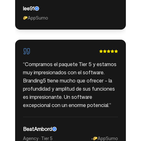
lee91
AppSumo
🌮
“
Compramos el paquete Tier 5 y estamos
muy impresionados con el software.
Branding5 tiene mucho que ofrecer – la
profundidad y amplitud de sus funciones
es impresionante. Un software
excepcional con un enorme potencial.
”
BeatAmbord
Agency · Tier 5
•
AppSumo
🌮