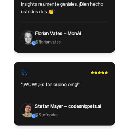
insights realmente geniales. ¡Bien hecho
ustedes dos 👏
”
Florian Vates — MonAi
@florianvates
“
¡WOW! ¡Es tan bueno omg!
”
Stefan Mayer — codesnippets.ai
@Stefcodes