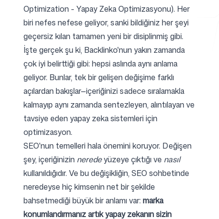
Optimization - Yapay Zeka Optimizasyonu). Her
biri nefes nefese geliyor, sanki bildiğiniz her şeyi
geçersiz kılan tamamen yeni bir disiplinmiş gibi.
Ücretsiz Araçlar
İşte gerçek şu ki,
Backlinko'nun yakın zamanda
çok iyi belirttiği gibi
: hepsi aslında aynı anlama
geliyor. Bunlar, tek bir gelişen değişime farklı
açılardan bakışlar—içeriğinizi sadece sıralamakla
SSS
kalmayıp aynı zamanda sentezleyen, alıntılayan ve
tavsiye eden yapay zeka sistemleri için
optimizasyon.
SEO'nun temelleri hala önemini koruyor. Değişen
İletişim
şey, içeriğinizin
nerede
yüzeye çıktığı ve
nasıl
kullanıldığıdır. Ve bu değişikliğin, SEO sohbetinde
neredeyse hiç kimsenin net bir şekilde
bahsetmediği büyük bir anlamı var:
marka
konumlandırmanız artık yapay zekanın sizin
Giriş yap
Kaydol