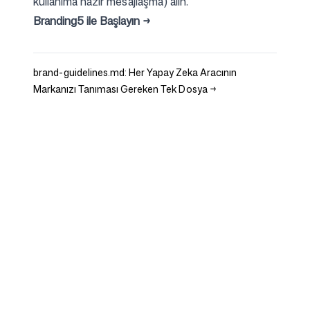
kullanıma hazır mesajlaşma) alın.
Branding5 ile Başlayın →
brand-guidelines.md: Her Yapay Zeka Aracının
Markanızı Tanıması Gereken Tek Dosya
→
Şirket
Kullanım Alanları
Ana Sayfa
Marka konumlandırma &
Pazarlama Stratejisi
Fiyatlandırma
Pazarlama Stratejisi
Hakkımızda