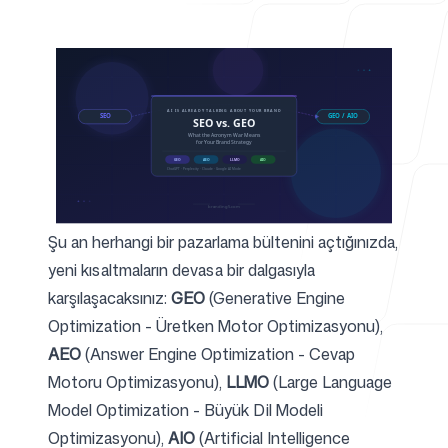
Ajanslar İçin
Blog
Şu an herhangi bir pazarlama bültenini açtığınızda,
yeni kısaltmaların devasa bir dalgasıyla
Fiyatlandırma
karşılaşacaksınız:
GEO
(Generative Engine
Optimization - Üretken Motor Optimizasyonu),
AEO
(Answer Engine Optimization - Cevap
Motoru Optimizasyonu),
LLMO
(Large Language
Yardım Merkezi
Model Optimization - Büyük Dil Modeli
Optimizasyonu),
AIO
(Artificial Intelligence