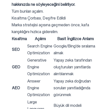
hakkınızda ne söyleyeceğini belirliyor.
Tüm bunları açalım.
Bizi Takip Edin
Kısaltma Çorbası, Deşifre Edildi
Marka stratejisi açısına geçmeden önce, kafa
karışıklığını hızlıca giderelim.
Kısaltma
Açılımı
Basit İngilizce Anlamı
Search Engine
Google/Bing'de sıralama
SEO
Optimization
almak
Generative
Yapay zeka tarafından
GEO
Engine
oluşturulan yanıtlarda
Optimization
alıntılanmak
Answer
Yapay zeka doğrudan
AEO
Engine
soruları yanıtladığında
Optimization
görünmek
Large
Büyük dil modeli
Language