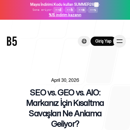
Mayıs İndirimi
:
Kodu kullan SUMMER26
•
--d
:
--h
:
--m
:
--s
Sona eriyor
:
%15 indirim kazanın
Giriş Yap
Giriş Yap
Published on
Ana Sayfa
April 30, 2026
SEO vs. GEO vs. AIO:
Markanız İçin Kısaltma
Savaşları Ne Anlama
Girişimler İçin
Geliyor?