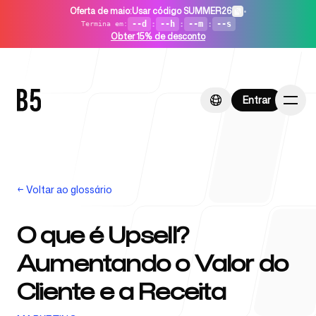
Oferta de maio
:
Usar código SUMMER26
•
--d
:
--h
:
--m
:
--s
Termina em
:
Obter 15% de desconto
Entrar
Entrar
←
Voltar ao glossário
Início
O que é Upsell?
Aumentando o Valor do
Para startups
Cliente e a Receita