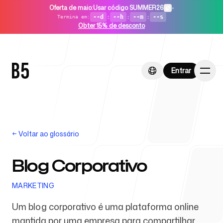
Oferta de maio
:
Usar código SUMMER26
•
--d
:
--h
:
--m
:
--s
Termina em
:
Obter 15% de desconto
Entrar
Entrar
←
Voltar ao glossário
Início
Blog Corporativo
MARKETING
Para startups
Um blog corporativo é uma plataforma online
mantida por uma empresa para compartilhar