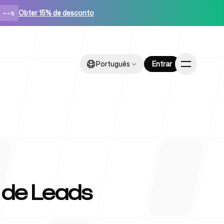
Obter 15% de desconto
--s
Português
Português
Entrar
Entrar
ups
 de Leads