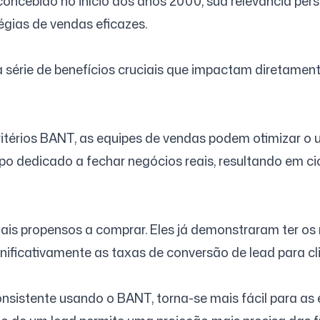
concebido no início dos anos 2000, sua relevância pe
égias de vendas eficazes.
Siga-nos
érie de benefícios cruciais que impactam diretamente
térios BANT, as equipes de vendas podem otimizar o u
o dedicado a fechar negócios reais, resultando em ci
ais propensos a comprar. Eles já demonstraram ter os 
gnificativamente as taxas de conversão de lead para cl
sistente usando o BANT, torna-se mais fácil para as e