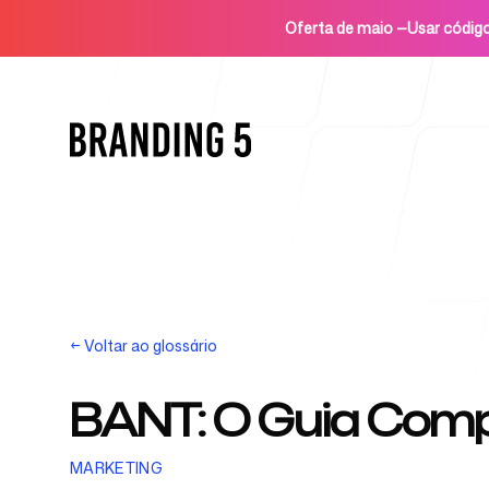
Oferta de maio
—
Usar códi
Início
←
Voltar ao glossário
BANT: O Guia Compl
Para agências
MARKETING