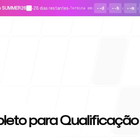
go SUMMER26
•
28 dias restantes
•
--d
:
--h
:
--m
:
Termina em
:
Para start
eto para Qualificação
Blog