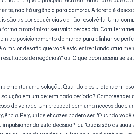
ou a lacuna que o prospect está enfrentando e que sua 
te, não há urgência para comprar. A tarefa é descobri
uais são as consequências de não resolvê-la. Uma co
de forma a maximizar seu valor percebido. Com ferra
agem de posicionamento de marca para alinhar-se perf
 é o maior desafio que você está enfrentando atualmen
resultados de negócios?' ou 'O que aconteceria se es
implementar uma solução. Quando eles pretendem resol
 solução em um determinado período? Compreender o p
cesso de vendas. Um prospect com uma necessidade ur
gência. Perguntas eficazes podem ser: 'Quando você 
a impulsionando esta decisão?' ou 'Quais são as suas e