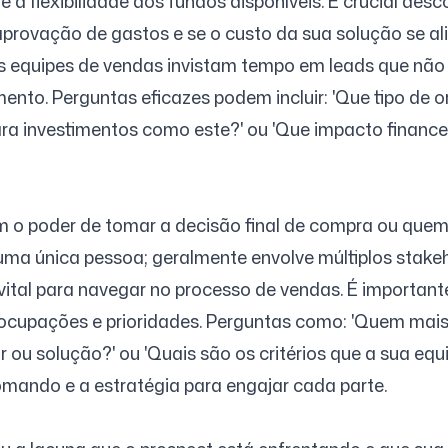
a flexibilidade dos fundos disponíveis. É crucial des
 aprovação de gastos e se o custo da sua solução se a
s equipes de vendas invistam tempo em leads que não
mento. Perguntas eficazes podem incluir: 'Que tipo de o
ra investimentos como este?' ou 'Que impacto financei
 o poder de tomar a decisão final de compra ou quem i
a única pessoa; geralmente envolve múltiplos stakeho
 vital para navegar no processo de vendas. É important
ocupações e prioridades. Perguntas como: 'Quem mais e
u solução?' ou 'Quais são os critérios que a sua equi
omando e a estratégia para engajar cada parte.