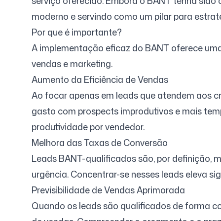
serviço oferecido. Embora o BANT tenha sido 
moderno e servindo como um pilar para estrat
Por que é importante?
Entrar
Cadastrar-se
A implementação eficaz do BANT oferece uma s
vendas e marketing.
Aumento da Eficiência de Vendas
Ao focar apenas em leads que atendem aos cri
gasto com prospects improdutivos e mais temp
produtividade por vendedor.
Melhora das Taxas de Conversão
Leads BANT-qualificados são, por definição, m
urgência. Concentrar-se nesses leads eleva si
Previsibilidade de Vendas Aprimorada
Quando os leads são qualificados de forma con