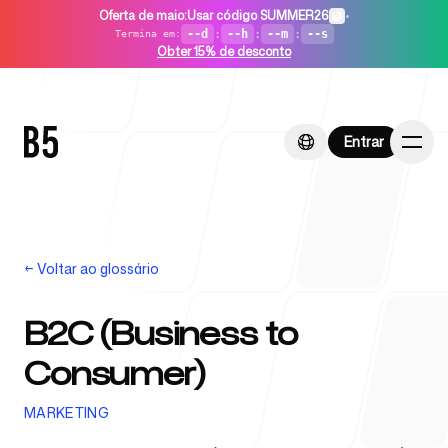
Oferta de maio
:
Usar código SUMMER26
•
--d
:
--h
:
--m
:
--s
Termina em
:
Obter 15% de desconto
Entrar
Entrar
←
Voltar ao glossário
Início
B2C (Business to
Consumer)
Para startups
MARKETING