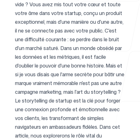
vide ? Vous avez mis tout votre cœur et toute
votre âme dans votre startup, conçu un produit
Pour les agences
exceptionnel, mais d'une manière ou d'une autre,
il ne se connecte pas avec votre public. C'est
une difficulté courante : se perdre dans le bruit
d'un marché saturé. Dans un monde obsédé par
Blog
les données et les métriques, il est facile
d'oublier le pouvoir d'une bonne histoire. Mais et
si je vous disais que l'arme secrète pour bâtir une
marque vraiment mémorable n'est pas une autre
Tarifs
campagne marketing, mais l'art du storytelling ?
Le storytelling de startup est la clé pour forger
une connexion profonde et émotionnelle avec
vos clients, les transformant de simples
navigateurs en ambassadeurs fidèles. Dans cet
Centre d'aide
article, nous explorerons le rôle vital du