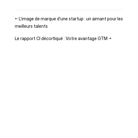
←
L'image de marque d'une startup : un aimant pour les
meilleurs talents
Le rapport CI décortiqué : Votre avantage GTM
→
Entreprise
Cas d'usage
Page d'accueil
Positionnement de marque
et stratégie marketing
Tarifs
Stratégie marketing
À propos de nous
Logiciel de Positionnement