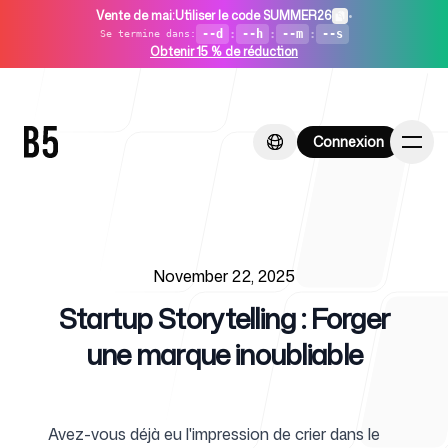
Vente de mai
:
Utiliser le code SUMMER26
•
--d
:
--h
:
--m
:
--s
Se termine dans
:
Obtenir 15 % de réduction
Connexion
Connexion
Published on
Accueil
November 22, 2025
Startup Storytelling : Forger
une marque inoubliable
Pour les startups
Avez-vous déjà eu l'impression de crier dans le