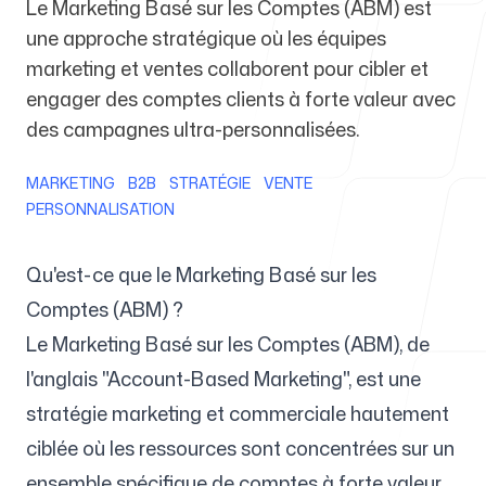
Le Marketing Basé sur les Comptes (ABM) est
une approche stratégique où les équipes
Pour les agences
marketing et ventes collaborent pour cibler et
engager des comptes clients à forte valeur avec
des campagnes ultra-personnalisées.
MARKETING
B2B
STRATÉGIE
VENTE
Blog
PERSONNALISATION
Qu'est-ce que le Marketing Basé sur les
Comptes (ABM) ?
Tarifs
Le Marketing Basé sur les Comptes (ABM), de
l'anglais "Account-Based Marketing", est une
stratégie marketing et commerciale hautement
Centre d'aide
ciblée où les ressources sont concentrées sur un
ensemble spécifique de comptes à forte valeur.