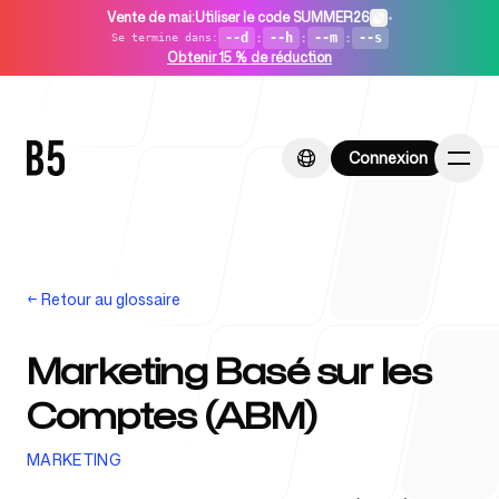
Vente de mai
:
Utiliser le code SUMMER26
•
--d
:
--h
:
--m
:
--s
Se termine dans
:
Obtenir 15 % de réduction
Connexion
Connexion
←
Retour au glossaire
Accueil
Marketing Basé sur les
Comptes (ABM)
Pour les startups
MARKETING