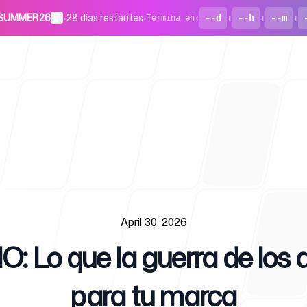
o SUMMER26
•
28 días restantes
•
--d
:
--h
:
--m
:
Termina en
:
Para start
April 30, 2026
O: Lo que la guerra de los 
Blog
para tu marca