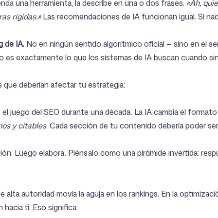
da una herramienta, la describe en una o dos frases.
«Ah, quie
as rígidas.»
Las recomendaciones de IA funcionan igual. Si nad
g de IA.
No en ningún sentido algorítmico oficial — sino en el 
do es exactamente lo que los sistemas de IA buscan cuando sin
es que deberían afectar tu estrategia:
ue el juego del SEO durante una década. La IA cambia el formato
os y citables
. Cada sección de tu contenido debería poder s
ección. Luego elabora. Piénsalo como una pirámide invertida: re
e alta autoridad movía la aguja en los rankings. En la optimizac
acia ti. Eso significa: