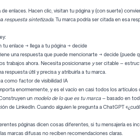
ta de enlaces. Hacen clic, visitan tu página y (con suerte) con
na
respuesta sintetizada
. Tu marca podría ser citada en esa res
ey:
n tu enlace → llega a tu página → decide
btiene una respuesta que puede mencionarte → decide (puede qu
dos trabajos ahora. Necesita posicionarse
y
ser citable — estruc
respuesta útil y precisa y atribuirla a tu marca.
a como factor de visibilidad IA
importa enormemente, y es el vacío en casi todos los artículo
. Construyen un
modelo de lo que es tu marca
— basado en todo 
ción de LinkedIn. Cuando alguien le pregunta a ChatGPT «¿cuál e
erentes páginas dicen cosas diferentes, si tu mensajería es inco
 las marcas difusas no reciben recomendaciones claras.