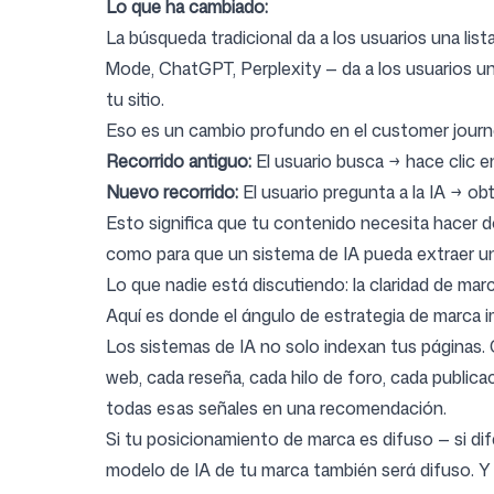
Lo que ha cambiado:
La búsqueda tradicional da a los usuarios una lis
Mode, ChatGPT, Perplexity — da a los usuarios u
tu sitio.
Eso es un cambio profundo en el customer journ
Recorrido antiguo:
El usuario busca → hace clic e
Nuevo recorrido:
El usuario pregunta a la IA → o
Esto significa que tu contenido necesita hacer 
como para que un sistema de IA pueda extraer una 
Lo que nadie está discutiendo: la claridad de marc
Aquí es donde el ángulo de estrategia de marca 
Los sistemas de IA no solo indexan tus páginas
web, cada reseña, cada hilo de foro, cada publica
todas esas señales en una recomendación.
Si tu posicionamiento de marca es difuso — si dif
modelo de IA de tu marca también será difuso. Y