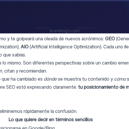
Síguenos
smo y te golpeará una oleada de nuevos acrónimos:
GEO
(Gener
mization),
AIO
(Artificial Intelligence Optimization). Cada uno ll
 que sabías.
te lo mismo. Son diferentes perspectivas sobre un cambio emer
an, citan y recomiendan.
o que ha cambiado es
dónde
se muestra tu contenido y
cómo
s
obre SEO está expresando claramente:
tu posicionamiento de ma
, eliminemos rápidamente la confusión.
Lo que quiere decir en términos sencillos
sicionarse en Google/Bing