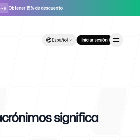
Obtener 15% de descuento
--s
Español
Español
Iniciar sesión
Iniciar sesión
ups
acrónimos significa