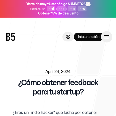
Oferta de mayo
:
Usar código SUMMER26
•
--d
:
--h
:
--m
:
--s
Termina en
:
Obtener 15% de descuento
Iniciar sesión
Iniciar sesión
Published on
Inicio
April 24, 2024
¿Cómo obtener feedback
para tu startup?
Para startups
¿Eres un "indie hacker" que lucha por obtener