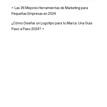
←
Las 36 Mejores Herramientas de Marketing para
Pequeñas Empresas en 2024
¿Cómo Diseñar un Logotipo para tu Marca: Una Guía
Paso a Paso 2024?
→
Empresa
Casos de uso
Inicio
Posicionamiento de marca
y estrategia de marketing
Precios
Estrategia de marketing
Sobre nosotros
Software de