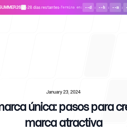
o SUMMER26
•
28 días restantes
•
--d
:
--h
:
--m
:
Termina en
:
Para start
January 23, 2024
rca única: pasos para cr
Blog
marca atractiva