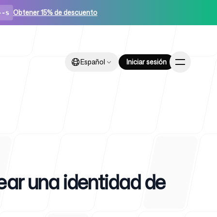
Obtener 15% de descuento
--s
Español
Español
Iniciar sesión
Iniciar sesión
ups
ear una identidad de