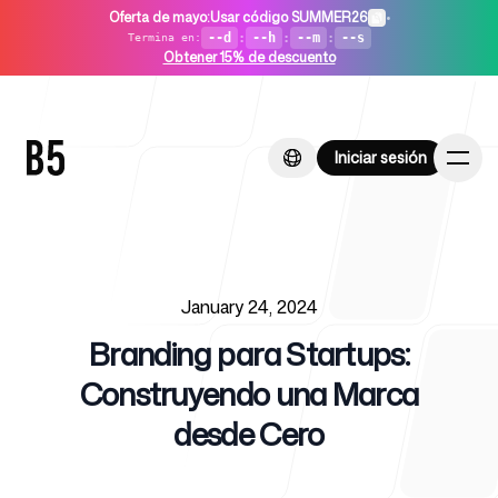
Oferta de mayo
:
Usar código SUMMER26
•
--d
:
--h
:
--m
:
--s
Termina en
:
Obtener 15% de descuento
Iniciar sesión
Iniciar sesión
Published on
Inicio
January 24, 2024
Branding para Startups:
Construyendo una Marca
desde Cero
Para startups