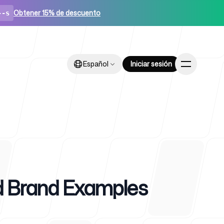
Obtener 15% de descuento
--s
Español
Español
Iniciar sesión
Iniciar sesión
ups
nd Brand Examples