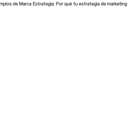
emplos de Marca
Estrategia: Por qué tu estrategia de marketin
Herramientas gratuitas
Socios
 marca y
Todas las herramientas gratuitas
Oscar Storie
ing
Análisis de Competencia
Intellipaper.a
ing
Gratuito
onamiento de
Chequeo de Marca Gratuito
Guía de redes sociales