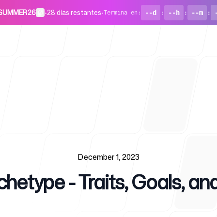
o SUMMER26
•
28 días restantes
•
--d
:
--h
:
--m
:
Termina en
:
Para start
December 1, 2023
chetype - Traits, Goals, a
Blog