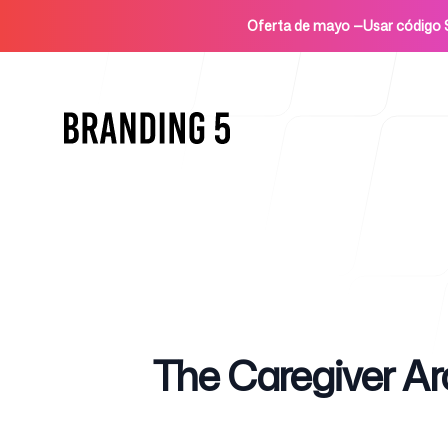
Oferta de mayo
—
Usar códig
Inicio
Published on
The Caregiver Ar
Para agencias