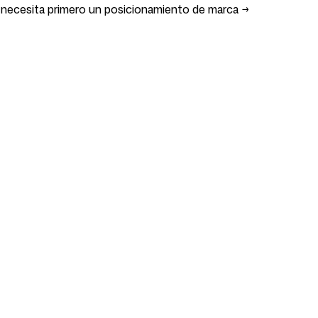
g necesita primero un posicionamiento de marca
→
Soporte
s
Aviso legal
i
Términos
Condiciones de Afiliación
Política de privacidad