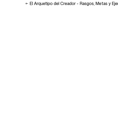
←
El Arquetipo del Creador - Rasgos, Metas y Ej
Empresa
Casos de uso
Inicio
Posicionamiento de
estrategia de market
Precios
Estrategia de market
Sobre nosotros
Software de Posici
Blog
Marca