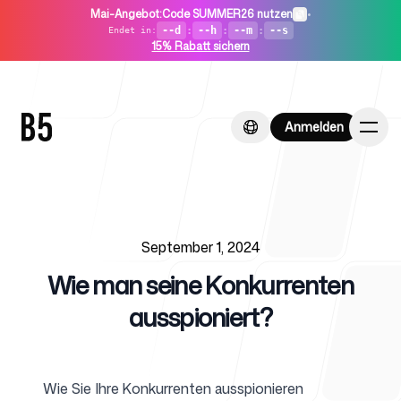
Mai-Angebot
:
Code SUMMER26 nutzen
•
--d
:
--h
:
--m
:
--s
Endet in
:
15% Rabatt sichern
Anmelden
Anmelden
Published on
Startseite
September 1, 2024
Wie man seine Konkurrenten
ausspioniert?
Für Startups
Wie Sie Ihre Konkurrenten ausspionieren