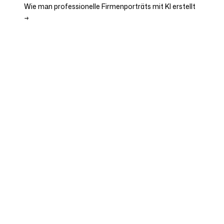
Wie man professionelle Firmenporträts mit KI erstellt
→
Unternehmen
Use Cases
Startseite
Markenpositionierung &
Marketingstrategie
Preise
Marketingstrategie
Über uns
Brand Positioning Software
Blog
Markenrichtlinien
Partner werden
Wettbewerbsanalyse