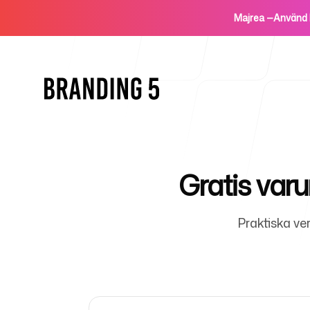
Majrea
—
Använd
Gratis var
Home
Praktiska ve
For Agencies