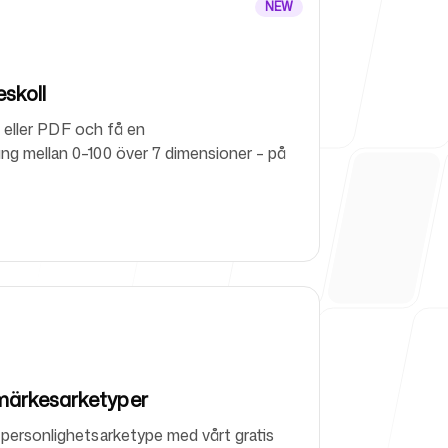
NEW
r
skoll
xt eller PDF och få en
ng mellan 0–100 över 7 dimensioner – på
märkesarketyper
personlighetsarketype med vårt gratis