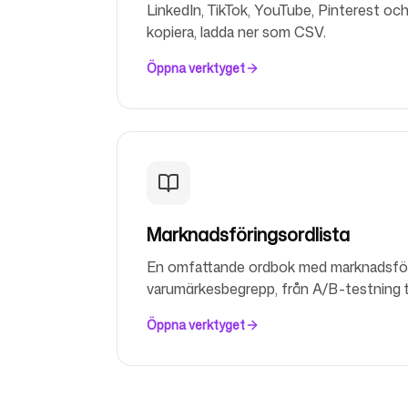
LinkedIn, TikTok, YouTube, Pinterest och 
kopiera, ladda ner som CSV.
Logga in
Registrera dig
Öppna verktyget
Marknadsföringsordlista
En omfattande ordbok med marknadsfö
varumärkesbegrepp, från A/B-testning til
Öppna verktyget