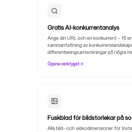
Pricing
Gratis AI-konkurrentanalys
Ange din URL och en konkurrent – få en
sammanfattning av konkurrenslandskap
differentieringsanteckningar på några mi
Öppna verktyget
Gratis verktyg
Contact
Fuskblad för bildstorlekar på s
Alla bild- och videodimensioner för Ins