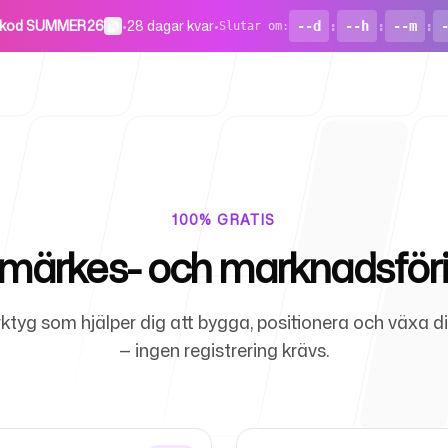
 kod SUMMER26
•
28 dagar kvar
•
--d
:
--h
:
--m
:
Slutar om
:
100% GRATIS
umärkes- och marknadsför
For Startu
rktyg som hjälper dig att bygga, positionera och växa d
— ingen registrering krävs.
Blog