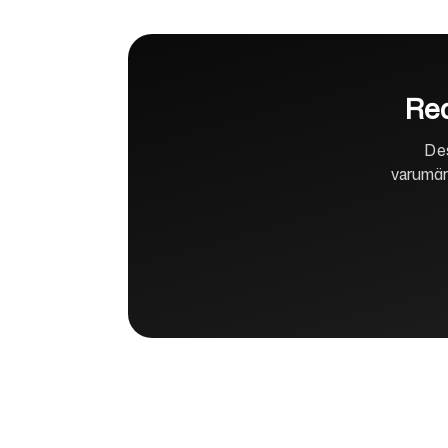
Red
Des
varumär