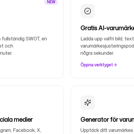
NEW
Help Cente
Gratis AI-varumärke
 fullständig SWOT, en
Ladda upp valfri bild, te
et och
varumärkesjusteringspoä
nuter.
några sekunder.
Öppna verktyget
FAQ
ociala medier
Generator för varu
tagram, Facebook, X,
Upptäck ditt varumärkes 