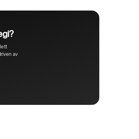
egi?
lett
riven av