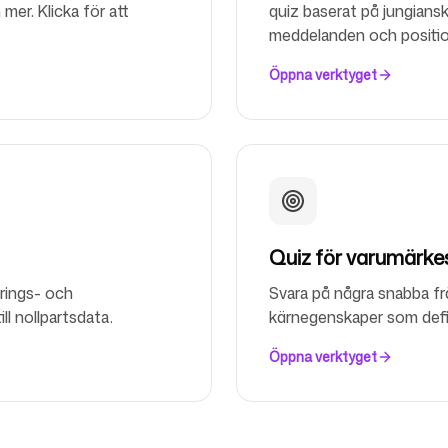
mer. Klicka för att
quiz baserat på jungiansk
meddelanden och positio
Follow us
Öppna verktyget
Quiz för varumärkes
rings- och
Svara på några snabba fr
l nollpartsdata.
kärnegenskaper som defin
Öppna verktyget