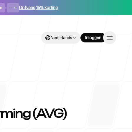
Ontvang 15% korting
m
:
--s
Nederlands
Nederlands
Inloggen
Inloggen
ups
ming (AVG)