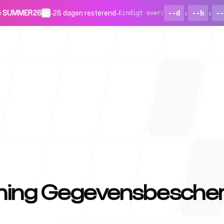
de SUMMER26
•
28 dagen resterend
•
--d
:
--h
:
--
Eindigt over
:
Voor start
ning Gegevensbescher
Blog