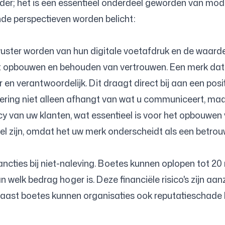
ader; het is een essentieel onderdeel geworden van mode
nde perspectieven worden belicht:
Volg ons
wuster worden van hun digitale voetafdruk en de waard
het opbouwen en behouden van vertrouwen. Een merk d
en verantwoordelijk. Dit draagt direct bij aan een posit
nering niet alleen afhangt van wat u communiceert, ma
y van uw klanten, wat essentieel is voor het opbouwen 
eel zijn, omdat het uw merk onderscheidt als een betro
ncties bij niet-naleving. Boetes kunnen oplopen tot 20
elk bedrag hoger is. Deze financiële risico's zijn aanzi
Naast boetes kunnen organisaties ook reputatieschade