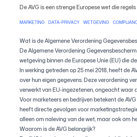
De AVG is een strenge Europese wet die regels 
MARKETING
DATA-PRIVACY
WETGEVING
COMPLIAN
Prijzen
Wat is de Algemene Verordening Gegevensbe
De Algemene Verordening Gegevensbescherming
wetgeving binnen de Europese Unie (EU) die d
Gratis hulpmiddelen
In werking getreden op 25 mei 2018, heeft de 
over hun eigen gegevens. Deze verordening verv
verwerkt van EU-ingezetenen, ongeacht waar die
Voor marketeers en bedrijven betekent de AVG 
Contact
heeft directe gevolgen voor marketingstrategie
alleen om naleving van de wet, maar ook om he
Waarom is de AVG belangrijk?