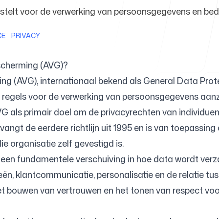
stelt voor de verwerking van persoonsgegevens en bedri
CE
PRIVACY
Helpcentr
scherming (AVG)?
 (AVG), internationaal bekend als General Data Prote
e regels voor de verwerking van persoonsgegevens aanz
FAQ
AVG als primair doel om de privacyrechten van individu
angt de eerdere richtlijn uit 1995 en is van toepassin
 organisatie zelf gevestigd is.
een fundamentele verschuiving in hoe data wordt verz
ën, klantcommunicatie, personalisatie en de relatie tus
t bouwen van vertrouwen en het tonen van respect voor