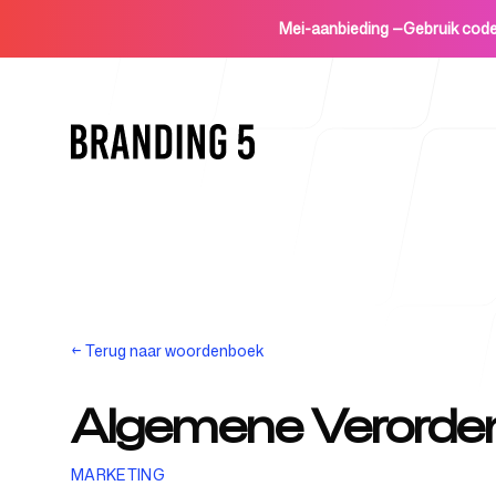
Mei-aanbieding
—
Gebruik co
Home
←
Terug naar woordenboek
Algemene Verorde
Voor agentschappen
MARKETING