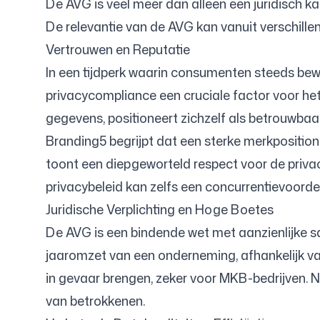
De AVG is veel meer dan alleen een juridisch k
De relevantie van de AVG kan vanuit verschille
Inloggen
Aanmelden
Vertrouwen en Reputatie
In een tijdperk waarin consumenten steeds be
privacycompliance een cruciale factor voor 
gegevens, positioneert zichzelf als betrouwbaar 
Branding5 begrijpt dat een sterke merkpositio
toont een diepgeworteld respect voor de privac
privacybeleid kan zelfs een concurrentievoord
Juridische Verplichting en Hoge Boetes
De AVG is een bindende wet met aanzienlijke sa
jaaromzet van een onderneming, afhankelijk van w
in gevaar brengen, zeker voor MKB-bedrijven. 
van betrokkenen.