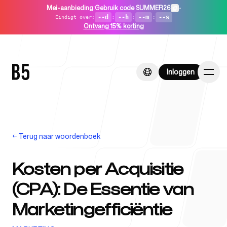
Mei-aanbieding
:
Gebruik code SUMMER26
•
--d
:
--h
:
--m
:
--s
Eindigt over
:
Ontvang 15% korting
Inloggen
Inloggen
←
Terug naar woordenboek
Home
Kosten per Acquisitie
(CPA): De Essentie van
Voor startups
Marketingefficiëntie