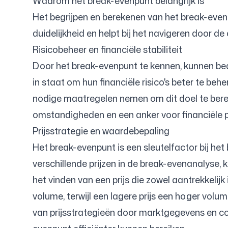
Waarom het break-evenpunt belangrijk is
Het begrijpen en berekenen van het break-evenpu
duidelijkheid en helpt bij het navigeren door de
Inloggen
Aanmelden
Risicobeheer en financiële stabiliteit
Door het break-evenpunt te kennen, kunnen bedr
in staat om hun financiële risico's beter te be
nodige maatregelen nemen om dit doel te bereik
omstandigheden en een anker voor financiële p
Prijsstrategie en waardebepaling
Het break-evenpunt is een sleutelfactor bij he
verschillende prijzen in de break-evenanalyse, 
het vinden van een prijs die zowel aantrekkelijk
volume, terwijl een lagere prijs een hoger volu
van prijsstrategieën door marktgegevens en con