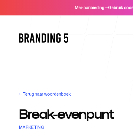
Mei-aanbieding
—
Gebruik co
Home
←
Terug naar woordenboek
Break-evenpunt
Voor agentschappen
MARKETING