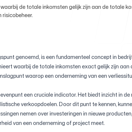
aarbij de totale inkomsten gelijk zijn aan de totale ko
n risicobeheer.
Helpcentr
gspunt genoemd, is een fundamenteel concept in bedrij
FAQ
ieert waarbij de totale inkomsten exact gelijk zijn aan 
et omslagpunt waarop een onderneming van een verliessit
evenpunt een cruciale indicator. Het biedt inzicht in de
alistische verkoopdoelen. Door dit punt te kennen, kunnen
issingen nemen over investeringen in nieuwe producten
arheid van een onderneming of project meet.