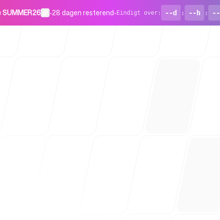
de SUMMER26
•
28 dagen resterend
•
--d
:
--h
:
--
Eindigt over
:
Voor start
Blog