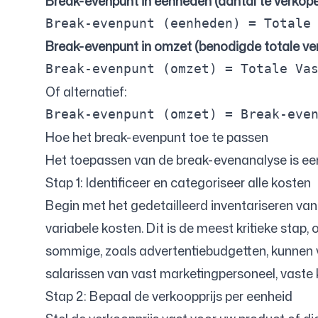
Break-evenpunt in eenheden (aantal te verkop
Break
-
evenpunt
(
eenheden
)
=
Totale
Break-evenpunt in omzet (benodigde totale v
Break
-
evenpunt
(
omzet
)
=
Totale
Va
Of alternatief:
Break
-
evenpunt
(
omzet
)
=
Break
-
eve
Hoe het break-evenpunt toe te passen
Het toepassen van de break-evenanalyse is een 
Stap 1: Identificeer en categoriseer alle kosten
Begin met het gedetailleerd inventariseren van 
variabele kosten. Dit is de meest kritieke sta
sommige, zoals advertentiebudgetten, kunnen var
salarissen van vast marketingpersoneel, vaste k
Stap 2: Bepaal de verkoopprijs per eenheid