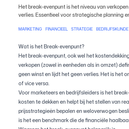
Het break-evenpunt is het niveau van verkopen w
verlies. Essentieel voor strategische planning e
Prijzen
MARKETING
FINANCIEEL
STRATEGIE
BEDRIJFSKUNDE
Wat is het Break-evenpunt?
Het break-evenpunt, ook wel het kostendekkin
Gratis hulpmiddelen
verkopen (zowel in eenheden als in omzet) defin
geen winst en lijdt het geen verlies. Het is h
of vice versa.
Voor marketeers en bedrijfsleiders is het break-
kosten te dekken en helpt bij het stellen van re
Contact
prijsstrategieën bepalen en weloverwogen besl
is het een benchmark die de financiële haalba