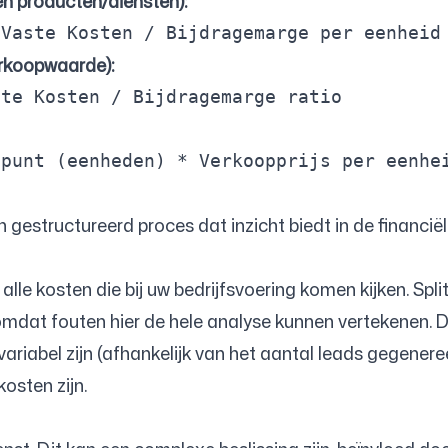
en producten/diensten):
Vaste
Kosten
/
Bijdragemarge
erkoopwaarde):
ste
Kosten
/
Bijdragemarge
npunt
(
eenheden
)
*
Verkoopprijs
gestructureerd proces dat inzicht biedt in de financië
alle kosten die bij uw bedrijfsvoering komen kijken. Spl
p, omdat fouten hier de hele analyse kunnen vertekenen.
iabel zijn (afhankelijk van het aantal leads gegenereer
osten zijn.