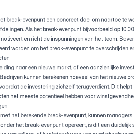
et break-evenpunt een concreet doel om naartoe te werke
delingen. Als het break-evenpunt bijvoorbeeld op 10.0
 motiveert en richt de inspanningen van het team. Boven
eerd worden om het break-evenpunt te overschrijden 
cten
reiding naar een nieuwe markt, of een aanzienlijke inves
 Bedrijven kunnen berekenen hoeveel van het nieuwe p
ordat de investering zichzelf terugverdient. Dit helpt
ecten het meeste potentieel hebben voor winstgevendhe
gen
 met het berekende break-evenpunt, kunnen managers de 
nt onder het break-evenpunt opereert, is dit een duideli