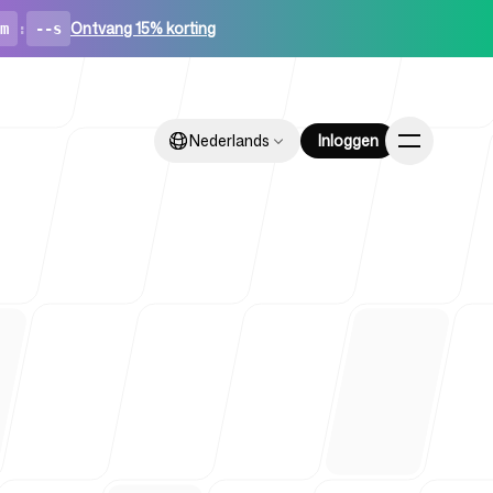
Ontvang 15% korting
m
:
--s
Nederlands
Nederlands
Inloggen
Inloggen
ups