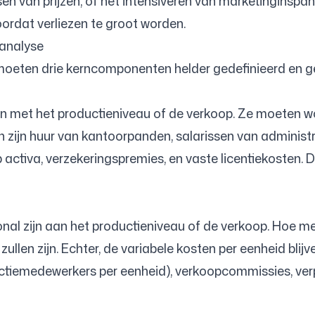
en van prijzen, of het intensiveren van marketinginspann
oordat verliezen te groot worden.
analyse
oeten drie kerncomponenten helder gedefinieerd en gek
iëren met het productieniveau of de verkoop. Ze moete
n zijn huur van kantoorpanden, salarissen van administ
p activa, verzekeringspremies, en vaste licentiekosten.
ional zijn aan het productieniveau of de verkoop. Hoe 
zullen zijn. Echter, de variabele kosten per eenheid bli
ductiemedewerkers per eenheid), verkoopcommissies, ve