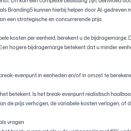
ienst. Dit kan een complexe beslissing zijn, beïnvloed
als Branding5 kunnen hierbij helpen door AI-gedreven m
 van een strategische en concurrerende prijs.
bele kosten per eenheid, berekent u de bijdragemarge. 
. Een hogere bijdragemarge betekent dat u minder een
eak-evenpunt in eenheden en/of in omzet te berekenen.
at het betekent. Is het break-evenpunt realistisch haa
an de prijs verhogen, de variabele kosten verlagen, of 
als vragen