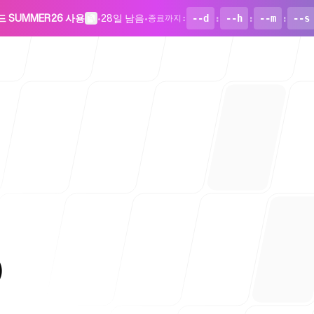
드 SUMMER26 사용
•
28일 남음
•
--d
:
--h
:
--m
:
--s
종료까지
:
스타트업용
)
블로그