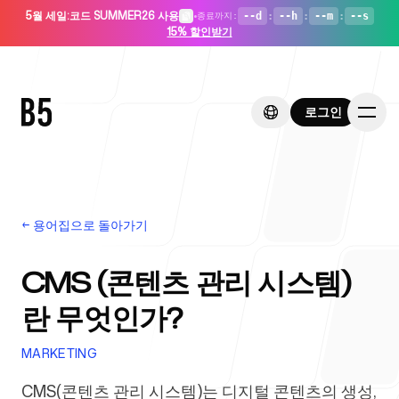
5월 세일
:
코드 SUMMER26 사용
•
--d
:
--h
:
--m
:
--s
종료까지
:
15% 할인받기
로그인
로그인
←
용어집으로 돌아가기
홈
CMS (콘텐츠 관리 시스템)
란 무엇인가?
스타트업용
MARKETING
CMS(콘텐츠 관리 시스템)는 디지털 콘텐츠의 생성,