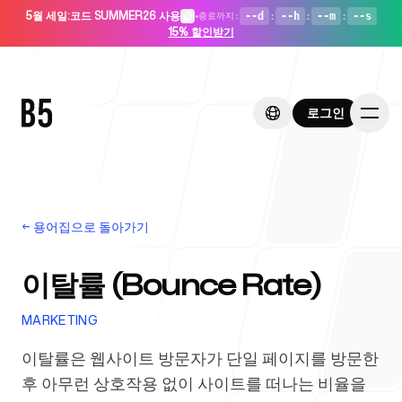
5월 세일
:
코드 SUMMER26 사용
•
--d
:
--h
:
--m
:
--s
종료까지
:
15% 할인받기
로그인
로그인
←
용어집으로 돌아가기
홈
이탈률 (Bounce Rate)
MARKETING
스타트업용
이탈률은 웹사이트 방문자가 단일 페이지를 방문한
후 아무런 상호작용 없이 사이트를 떠나는 비율을