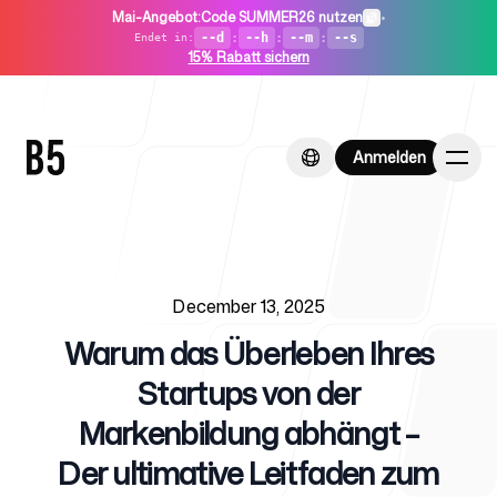
Mai-Angebot
:
Code SUMMER26 nutzen
•
--d
:
--h
:
--m
:
--s
Endet in
:
15% Rabatt sichern
Anmelden
Anmelden
Published on
Startseite
December 13, 2025
Warum das Überleben Ihres
Startups von der
Markenbildung abhängt –
Für Startups
Der ultimative Leitfaden zum