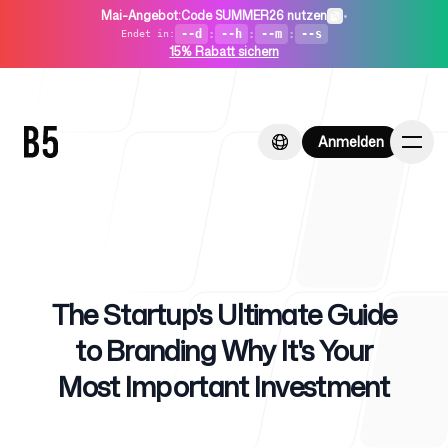
Mai-Angebot
:
Code SUMMER26 nutzen
•
--d
:
--h
:
--m
:
--s
Endet in
:
15% Rabatt sichern
Anmelden
Anmelden
Startseite
The Startup's Ultimate Guide
to Branding Why It's Your
Most Important Investment
Für Startups