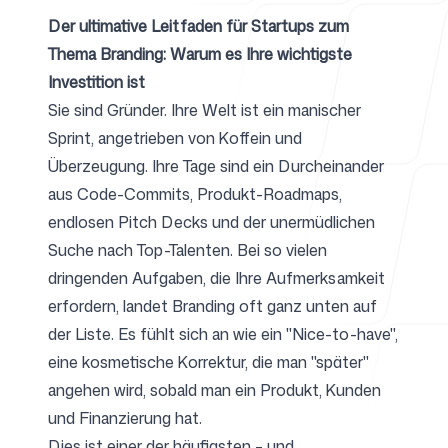
Der ultimative Leitfaden für Startups zum
Thema Branding: Warum es Ihre wichtigste
Für Agenturen
Investition ist
Sie sind Gründer. Ihre Welt ist ein manischer
Sprint, angetrieben von Koffein und
Überzeugung. Ihre Tage sind ein Durcheinander
Blog
aus Code-Commits, Produkt-Roadmaps,
endlosen Pitch Decks und der unermüdlichen
Suche nach Top-Talenten. Bei so vielen
dringenden Aufgaben, die Ihre Aufmerksamkeit
Preise
erfordern, landet Branding oft ganz unten auf
der Liste. Es fühlt sich an wie ein "Nice-to-have",
eine kosmetische Korrektur, die man "später"
angehen wird, sobald man ein Produkt, Kunden
Support
und Finanzierung hat.
Dies ist einer der häufigsten – und