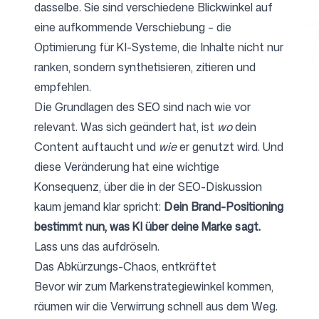
dasselbe. Sie sind verschiedene Blickwinkel auf
eine aufkommende Verschiebung – die
Optimierung für KI-Systeme, die Inhalte nicht nur
Kostenlose Tools
ranken, sondern synthetisieren, zitieren und
empfehlen.
Die Grundlagen des SEO sind nach wie vor
relevant. Was sich geändert hat, ist
wo
dein
FAQ
Content auftaucht und
wie
er genutzt wird. Und
diese Veränderung hat eine wichtige
Konsequenz, über die in der SEO-Diskussion
kaum jemand klar spricht:
Dein Brand-Positioning
Kontakt
bestimmt nun, was KI über deine Marke sagt.
Lass uns das aufdröseln.
Das Abkürzungs-Chaos, entkräftet
Bevor wir zum Markenstrategiewinkel kommen,
räumen wir die Verwirrung schnell aus dem Weg.
Anmelden
Registrieren