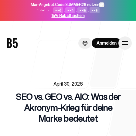
Mai-Angebot
:
Code SUMMER26 nutzen
•
--d
:
--h
:
--m
:
--s
Endet in
:
15% Rabatt sichern
Anmelden
Anmelden
Published on
Startseite
April 30, 2026
SEO vs. GEO vs. AIO: Was der
Akronym-Krieg für deine
Marke bedeutet
Für Startups