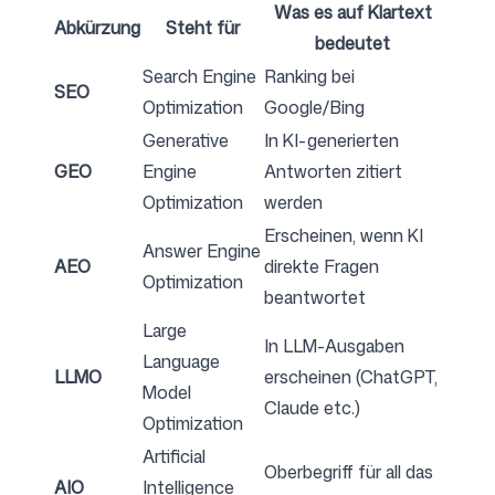
Was es auf Klartext
Abkürzung
Steht für
bedeutet
Search Engine
Ranking bei
Folgen Sie uns
SEO
Optimization
Google/Bing
Generative
In KI-generierten
GEO
Engine
Antworten zitiert
Optimization
werden
Erscheinen, wenn KI
Answer Engine
AEO
direkte Fragen
Optimization
beantwortet
Large
In LLM-Ausgaben
Language
LLMO
erscheinen (ChatGPT,
Model
Claude etc.)
Optimization
Artificial
Oberbegriff für all das
AIO
Intelligence