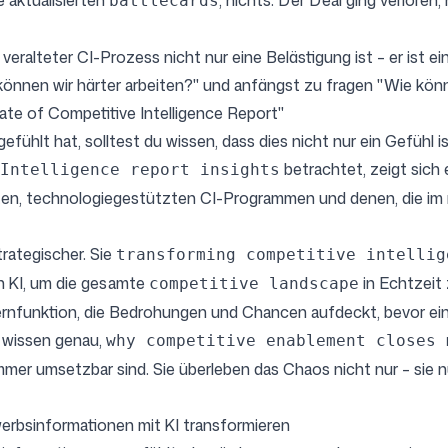
 aktualisierten
, nichts. Der Deal ging verloren
battlecards
veralteter CI-Prozess nicht nur eine Belästigung ist – er ist e
önnen wir härter arbeiten?" und anfängst zu fragen "Wie könn
ate of Competitive Intelligence Report"
fühlt hat, solltest du wissen, dass dies nicht nur ein Gefühl is
betrachtet, zeigt sich e
Intelligence report insights
n, technologiegestützten CI-Programmen und denen, die im m
trategischer. Sie
transforming competitive intellig
 KI, um die gesamte
in Echtzeit
competitive landscape
 Kernfunktion, die Bedrohungen und Chancen aufdeckt, bevor e
 wissen genau,
why competitive enablement closes 
immer umsetzbar sind. Sie überleben das Chaos nicht nur – sie
erbsinformationen mit KI transformieren