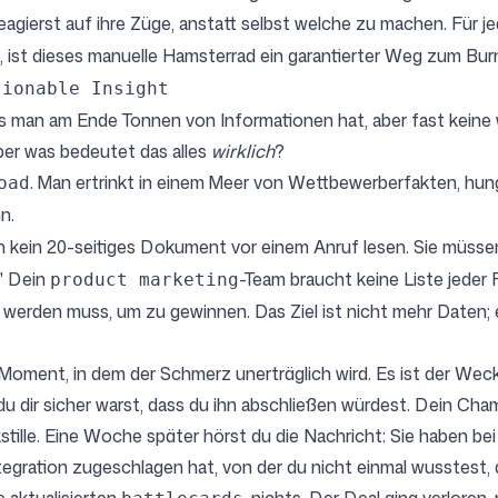
eagierst auf ihre Züge, anstatt selbst welche zu machen. Für j
, ist dieses manuelle Hamsterrad ein garantierter Weg zum Bur
tionable Insight
ss man am Ende Tonnen von Informationen hat, aber fast keine 
ber was bedeutet das alles
wirklich
?
. Man ertrinkt in einem Meer von Wettbewerberfakten, hung
oad
n.
 kein 20-seitiges Dokument vor einem Anruf lesen. Sie müsse
" Dein
-Team braucht keine Liste jeder F
product marketing
werden muss, um zu gewinnen. Das Ziel ist nicht mehr Daten; es
Moment, in dem der Schmerz unerträglich wird. Es ist der Weck
 du dir sicher warst, dass du ihn abschließen würdest. Dein Cha
stille. Eine Woche später hörst du die Nachricht: Sie haben b
tegration zugeschlagen hat, von der du nicht einmal wusstest,