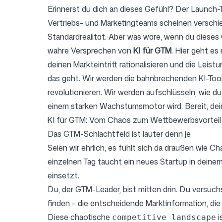
Erinnerst du dich an dieses Gefühl? Der Launch-T
Vertriebs- und Marketingteams scheinen verschied
Standardrealität. Aber was wäre, wenn du diese
Preise
wahre Versprechen von
KI für GTM
. Hier geht es
deinen Markteintritt rationalisieren und die Leis
das geht. Wir werden die bahnbrechenden KI-Tool
revolutionieren. Wir werden aufschlüsseln, wie du
einem starken Wachstumsmotor wird. Bereit, de
Kostenlose Tools
KI für GTM: Vom Chaos zum Wettbewerbsvorteil
Das GTM-Schlachtfeld ist lauter denn je
Seien wir ehrlich, es fühlt sich da draußen wie
einzelnen Tag taucht ein neues Startup in deinem 
Kontakt
einsetzt.
Du, der GTM-Leader, bist mitten drin. Du versuchs
finden – die entscheidende Marktinformation, die d
Diese chaotische
i
competitive landscape