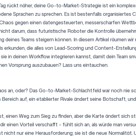
ag rückt näher, deine Go-to-Market-Strategie ist ein komplexe
ene Sprachen zu sprechen. Es ist bestenfalls organisiertes Cha
s Chaos gegen einen datengesteuerten, messerscharfen Wettb
Support
 nicht darum, dass futuristische Roboter die Kontrolle übernehm
tung deines Teams steigern können. In diesem Artikel räumen wir
s erkunden, die alles von Lead-Scoring und
Content-Erstellun
 sie in deinen Workflow integrieren kannst, damit dein Team sma
inen Vorsprung auszubauen? Lass uns eintauchen.
FAQ
 Chaos an, oder? Das Go-to-Market-Schlachtfeld war noch nie s
Bereich auf, ein etablierter Rivale ändert seine Botschaft, un
t, einen Weg zum Sieg zu finden, aber die Karte ändert sich st
ir einen Vorteil verschafft – fühlt sich an, als würde man vers
st nicht nur eine Herausforderung; sie ist die neue Normalität.