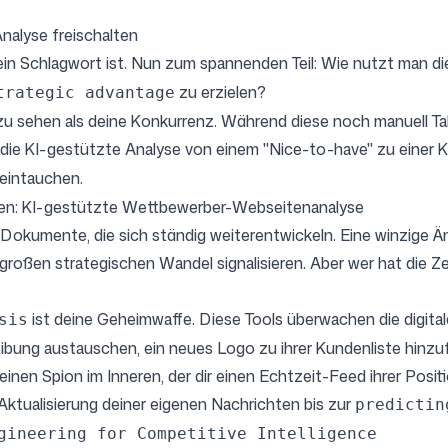
nalyse freischalten
r ein Schlagwort ist. Nun zum spannenden Teil: Wie nutzt man d
zu erzielen?
trategic advantage
r zu sehen als deine Konkurrenz. Während diese noch manuell T
rd die KI-gestützte Analyse von einem "Nice-to-have" zu ein
 eintauchen.
chen: KI-gestützte Wettbewerber-Webseitenanalyse
okumente, die sich ständig weiterentwickeln. Eine winzige Änd
großen strategischen Wandel signalisieren. Aber wer hat die Ze
ist deine Geheimwaffe. Diese Tools überwachen die digital
sis
bung austauschen, ein neues Logo zu ihrer Kundenliste hinzuf
 einen Spion im Inneren, der dir einen Echtzeit-Feed ihrer Posi
Aktualisierung deiner eigenen Nachrichten bis zur
predictin
gineering for Competitive Intelligence