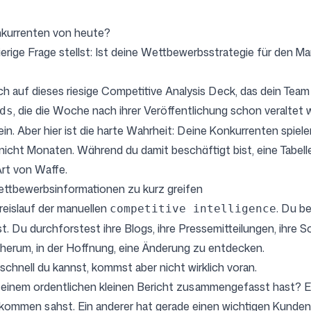
nkurrenten von heute?
Folgen Sie uns
erige Frage stellst: Ist deine Wettbewerbsstrategie für den Ma
ch auf dieses riesige Competitive Analysis Deck, das dein Te
, die die Woche nach ihrer Veröffentlichung schon veraltet
ds
n. Aber hier ist die harte Wahrheit: Deine Konkurrenten spielen
 nicht Monaten. Während du damit beschäftigt bist, eine Tabelle 
Art von Waffe.
ettbewerbsinformationen zu kurz greifen
reislauf der manuellen
. Du b
competitive intelligence
 Du durchforstest ihre Blogs, ihre Pressemitteilungen, ihre 
herum, in der Hoffnung, eine Änderung zu entdecken.
 schnell du kannst, kommst aber nicht wirklich voran.
u einem ordentlichen kleinen Bericht zusammengefasst hast? Er
ie kommen sahst. Ein anderer hat gerade einen wichtigen Kund