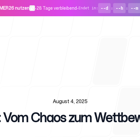
MER26 nutzen
•
28 Tage verbleibend
•
--d
:
--h
:
--m
Endet in
:
Für Startu
August 4, 2025
M: Vom Chaos zum Wettbewe
Blog