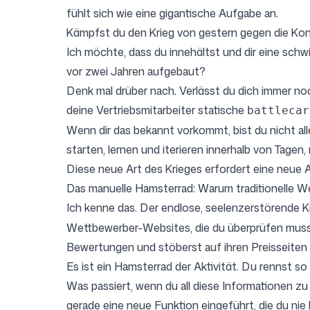
fühlt sich wie eine gigantische Aufgabe an.
Kämpfst du den Krieg von gestern gegen die Ko
Anmelden
Registrieren
Ich möchte, dass du innehältst und dir eine schwi
vor zwei Jahren aufgebaut?
Denk mal drüber nach. Verlässt du dich immer no
deine Vertriebsmitarbeiter statische
battlecar
Wenn dir das bekannt vorkommt, bist du nicht allei
starten, lernen und iterieren innerhalb von Tagen,
Diese neue Art des Krieges erfordert eine neue 
Das manuelle Hamsterrad: Warum traditionelle W
Ich kenne das. Der endlose, seelenzerstörende K
Wettbewerber-Websites, die du überprüfen musst.
Bewertungen und stöberst auf ihren Preisseiten 
Es ist ein Hamsterrad der Aktivität. Du rennst so
Was passiert, wenn du all diese Informationen z
gerade eine neue Funktion eingeführt, die du n