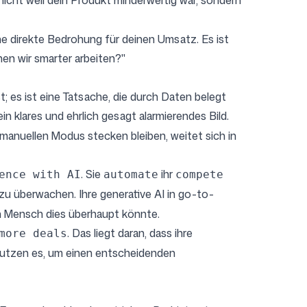
, nicht weil dein Produkt minderwertig war, sondern
ine direkte Bedrohung für deinen Umsatz. Es ist
en wir smarter arbeiten?"
t; es ist eine Tatsache, die durch Daten belegt
in klares und ehrlich gesagt alarmierendes Bild.
anuellen Modus stecken bleiben, weitet sich in
. Sie
ihr
ence with AI
automate
compete
 zu überwachen. Ihre
generative AI in go-to-
in Mensch dies überhaupt könnte.
. Das liegt daran, dass ihre
more deals
 nutzen es, um einen entscheidenden