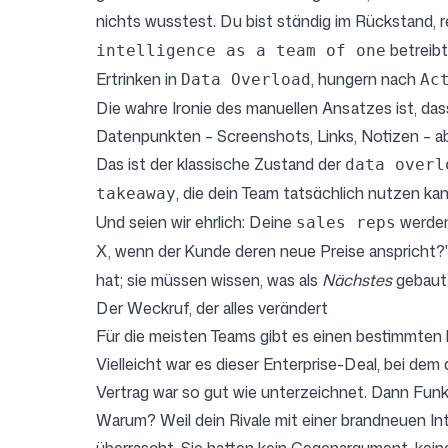
nichts wusstest. Du bist ständig im Rückstand, r
betreibt
intelligence as a team of one
Ertrinken in
, hungern nach
Data Overload
Ac
Die wahre Ironie des manuellen Ansatzes ist, da
Datenpunkten – Screenshots, Links, Notizen – a
Das ist der klassische Zustand der
data overl
, die dein Team tatsächlich nutzen kan
takeaway
Und seien wir ehrlich: Deine
werden
sales reps
X, wenn der Kunde deren neue Preise anspricht?
hat; sie müssen wissen, was als
Nächstes
gebaut 
Der Weckruf, der alles verändert
Für die meisten Teams gibt es einen bestimmten 
Vielleicht war es dieser Enterprise-Deal, bei dem
Vertrag war so gut wie unterzeichnet. Dann Funk
Warum? Weil dein Rivale mit einer brandneuen In