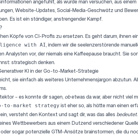
bsinformationen angefühlt, als würde man versuchen, aus einem
ilungen, Website-Updates, Social-Media-Geschwätz und Bewert
en. Es ist ein ständiger, anstrengender Kampf.
?
ischen Köpfe von CI-Profis zu ersetzen. Es geht darum, ihnen e
, indem wir die seelenzerstörende manuelle
ligence with AI
 Analysten vor, der niemals eine Kaffeepause braucht. Sie sort
nnst: strategisch denken.
Generativer KI in der Go-to-Market-Strategie
st leicht, sie einfach als weiteres Unternehmensjargon abzutun.
ms.
tektor – es konnte dir sagen,
ob
etwas da war, aber nicht viel 
ist eher so, als hätte man einen er
o-to-market strategy
ein, versteht den Kontext und sagt dir, was das alles
bedeutet
.
g eines Wettbewerbers aus einem Dutzend verschiedener Quel
n oder sogar potenzielle GTM-Ansätze brainstormen, die du noc