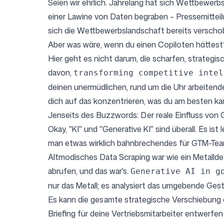
Seien wir ehrlich. Jahrelang hat sich Wettbewer
einer Lawine von Daten begraben – Pressemitte
sich die Wettbewerbslandschaft bereits verschob
Aber was wäre, wenn du einen Copiloten hättest
Hier geht es nicht darum, die scharfen, strateg
davon,
transforming competitive intel
deinen unermüdlichen, rund um die Uhr arbeitenden
dich auf das konzentrieren, was du am besten ka
Jenseits des Buzzwords: Der reale Einfluss von 
Okay, "KI" und "Generative KI" sind überall. Es i
man etwas wirklich bahnbrechendes für GTM-Tea
Altmodisches Data Scraping war wie ein Metallde
abrufen, und das war's.
Generative AI in g
nur das Metall; es analysiert das umgebende Gest
Es kann die gesamte strategische Verschiebun
Briefing für deine Vertriebsmitarbeiter entwerfe