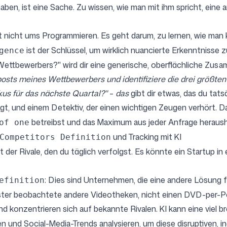
ben, ist eine Sache. Zu wissen, wie man mit ihm spricht, eine 
nicht ums Programmieren. Es geht darum, zu lernen, wie man k
ist der Schlüssel, um wirklich nuancierte Erkenntnisse 
gence
 Wettbewerbers?" wird dir eine generische, oberflächliche Zus
gposts meines Wettbewerbers und identifiziere die drei größte
kus für das nächste Quartal?"
–
das
gibt dir etwas, das du tats
t, und einem Detektiv, der einen wichtigen Zeugen verhört. D
betreibst und das Maximum aus jeder Anfrage heraus
of one
und Tracking mit KI
Competitors Definition
der Rivale, den du täglich verfolgst. Es könnte ein Startup in
: Dies sind Unternehmen, die eine andere Lösung 
efinition
uster beobachtete andere Videotheken, nicht einen DVD-per-Po
d konzentrieren sich auf bekannte Rivalen. KI kann eine viel b
nd Social-Media-Trends analysieren, um diese disruptiven, ind