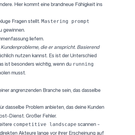
andere. Hier kommt eine brandneue Fähigkeit ins
luge Fragen stellt.
Mastering prompt
zu gewinnen.
ammenfassung liefern.
n Kundenprobleme, die er anspricht. Basierend
ächlich nutzen kannst. Es ist der Unterschied
as ist besonders wichtig, wenn du
running
holen musst.
 einer angrenzenden Branche sein, das dasselbe
für dasselbe Problem anbieten, das deine Kunden
st-Dienst. Großer Fehler.
reitere
scannen –
competitive landscape
irekten Akteure lange vor ihrer Erscheinung auf