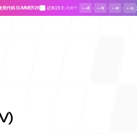
使用代码 SUMMER26
•
还剩28天
•
--d
:
--h
:
--m
:
--s
结束于
:
面向初创企
V)
博客