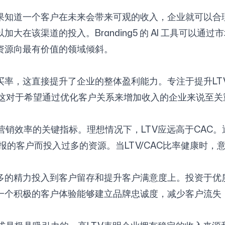
如果知道一个客户在未来会带来可观的收入，企业就可以合
关注我们
大在该渠道的投入。Branding5 的 AI 工具可以
资源向最有价值的领域倾斜。
买率，这直接提升了企业的整体盈利能力。专注于提升L
这对于希望通过优化客户关系来增加收入的企业来说至关
营销效率的关键指标。理想情况下，LTV应远高于CAC
报的客户而投入过多的资源。当LTV/CAC比率健康时
更多的精力投入到客户留存和提升客户满意度上。投资于优
。一个积极的客户体验能够建立品牌忠诚度，减少客户流失