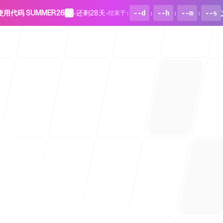
使用代码 SUMMER26
•
还剩28天
•
--d
:
--h
:
--m
:
--s
结束于
:
面向初创企
博客