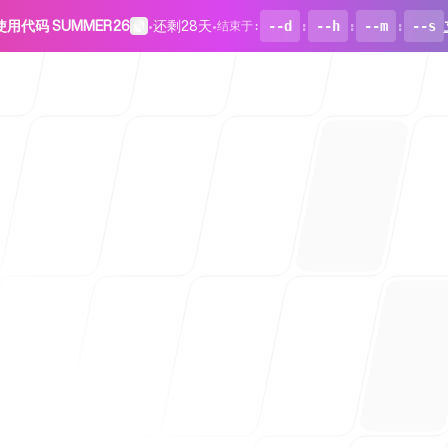
使用代码 SUMMER26
•
还剩28天
•
--d
:
--h
:
--m
:
--s
结束于
:
面向初创企
博客