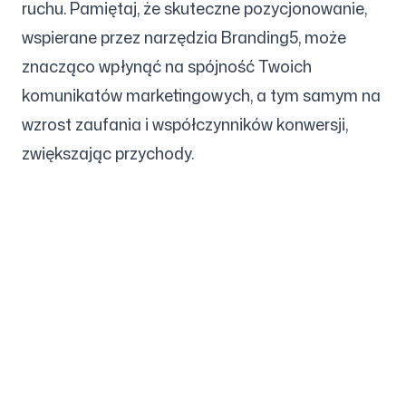
ruchu. Pamiętaj, że skuteczne pozycjonowanie,
wspierane przez narzędzia Branding5, może
znacząco wpłynąć na spójność Twoich
komunikatów marketingowych, a tym samym na
wzrost zaufania i współczynników konwersji,
zwiększając przychody.
Firma
Przypadki użycia
Strona główna
Pozycjonowanie marki i
strategia marketingowa
Cennik
Strategia Marketingowa
O nas