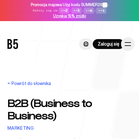
Promocja majowa
:
Użyj kodu SUMMER26
•
--d
:
--h
:
--m
:
--s
Kończy się za
:
Uzyskaj 15% zniżki
Zaloguj się
Zaloguj się
←
Powrót do słownika
Strona główna
B2B (Business to
Business)
Dla startupów
MARKETING