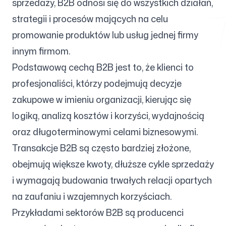
sprzedaży, B2B odnosi się do wszystkich działań,
strategii i procesów mających na celu
promowanie produktów lub usług jednej firmy
Darmowe narzędzia
innym firmom.
Podstawową cechą B2B jest to, że klienci to
profesjonaliści, którzy podejmują decyzje
zakupowe w imieniu organizacji, kierując się
FAQ
logiką, analizą kosztów i korzyści, wydajnością
oraz długoterminowymi celami biznesowymi.
Transakcje B2B są często bardziej złożone,
Kontakt
obejmują większe kwoty, dłuższe cykle sprzedaży
i wymagają budowania trwałych relacji opartych
na zaufaniu i wzajemnych korzyściach.
Przykładami sektorów B2B są producenci
Zaloguj się
Zarejestruj się