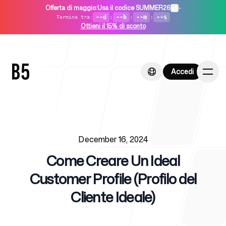
Offerta di maggio
:
Usa il codice SUMMER26
•
--d
:
--h
:
--m
:
--s
Termina tra
:
Ottieni il 15% di sconto
Accedi
Accedi
Published on
Home
December 16, 2024
Come Creare Un Ideal
Customer Profile (Profilo del
Cliente Ideale)
Per startup