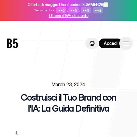
Offerta di maggio
:
Usa il codice SUMMER26
•
--d
:
--h
:
--m
:
--s
Termina tra
:
Ottieni il 15% di sconto
Accedi
Accedi
Published on
Home
March 23, 2024
Costruisci il Tuo Brand con
l'IA: La Guida Definitiva
Per startup
it