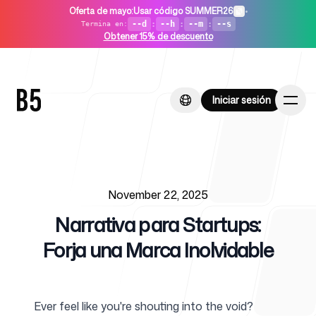
Oferta de mayo
:
Usar código SUMMER26
•
--d
:
--h
:
--m
:
--s
Termina en
:
Obtener 15% de descuento
Iniciar sesión
Iniciar sesión
Published on
Inicio
November 22, 2025
Narrativa para Startups:
Forja una Marca Inolvidable
Para startups
Ever feel like you're shouting into the void?