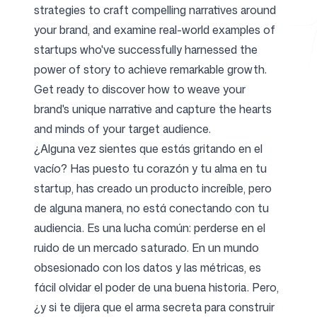
strategies to craft compelling narratives around
your brand, and examine real-world examples of
startups who've successfully harnessed the
Herramientas gratuitas
power of story to achieve remarkable growth.
Get ready to discover how to weave your
brand's unique narrative and capture the hearts
and minds of your target audience.
FAQ
¿Alguna vez sientes que estás gritando en el
vacío? Has puesto tu corazón y tu alma en tu
startup, has creado un producto increíble, pero
de alguna manera, no está conectando con tu
Contacto
audiencia. Es una lucha común: perderse en el
ruido de un mercado saturado. En un mundo
obsesionado con los datos y las métricas, es
fácil olvidar el poder de una buena historia. Pero,
¿y si te dijera que el arma secreta para construir
Iniciar sesión
Regístrate