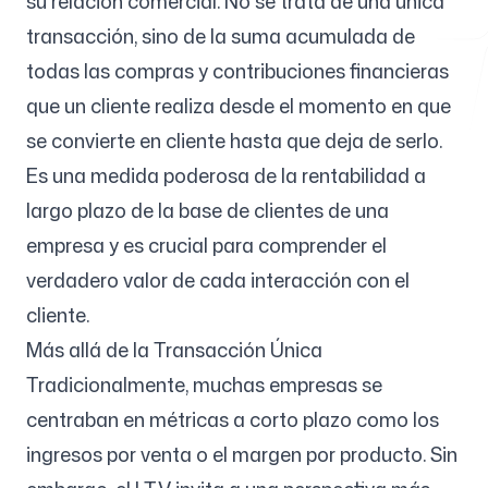
su relación comercial. No se trata de una única
transacción, sino de la suma acumulada de
todas las compras y contribuciones financieras
Herramientas gratuitas
que un cliente realiza desde el momento en que
se convierte en cliente hasta que deja de serlo.
Es una medida poderosa de la rentabilidad a
largo plazo de la base de clientes de una
FAQ
empresa y es crucial para comprender el
verdadero valor de cada interacción con el
cliente.
Contacto
Más allá de la Transacción Única
Tradicionalmente, muchas empresas se
centraban en métricas a corto plazo como los
ingresos por venta o el margen por producto. Sin
Iniciar sesión
Regístrate