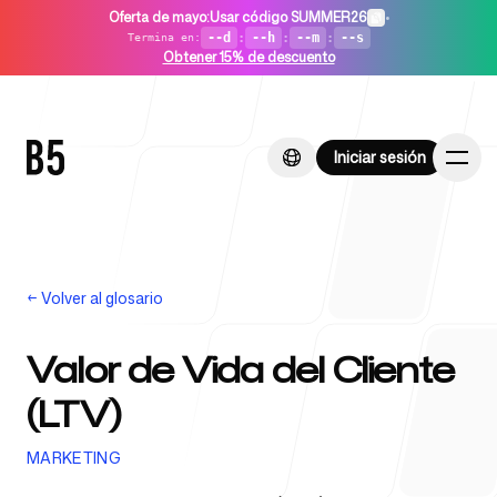
Oferta de mayo
:
Usar código SUMMER26
•
--d
:
--h
:
--m
:
--s
Termina en
:
Obtener 15% de descuento
Iniciar sesión
Iniciar sesión
←
Volver al glosario
Inicio
Valor de Vida del Cliente
(LTV)
Para startups
MARKETING