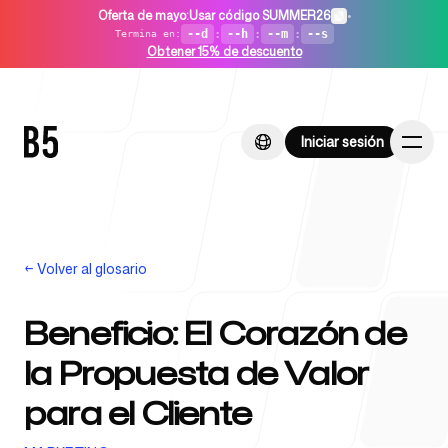
Oferta de mayo
:
Usar código SUMMER26
•
--d
:
--h
:
--m
:
--s
Termina en
:
Obtener 15% de descuento
Iniciar sesión
Iniciar sesión
←
Volver al glosario
Inicio
Beneficio: El Corazón de
la Propuesta de Valor
Para startups
para el Cliente