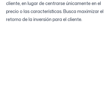
cliente, en lugar de centrarse únicamente en el
precio o las características. Busca maximizar el
retorno de la inversión para el cliente.
Empresa
Casos de uso
Inicio
Posicionamiento de marca
y estrategia de marketing
Precios
Estrategia de marketing
Sobre nosotros
Software de
Blog
Posicionamiento de Marca
Conviértete en partner
Pautas de Marca